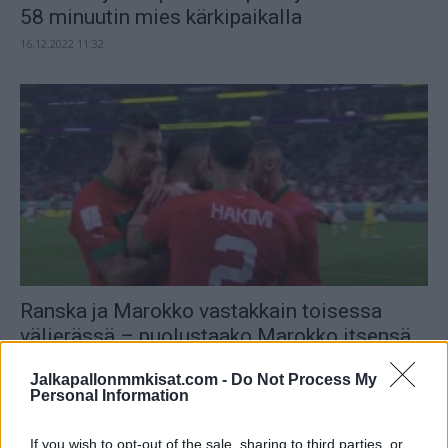
58 minuutin mies kärkipaikalla
16.12.2022 11:32
Ranska ja Marokko vastakkain toisessa
välierässä – puolustaako Marokko itsensä
finaaliin?
Jalkapallonmmkisat.com -
Do Not Process My
14.12.2022 13:45
Personal Information
If you wish to opt-out of the sale, sharing to third parties, or