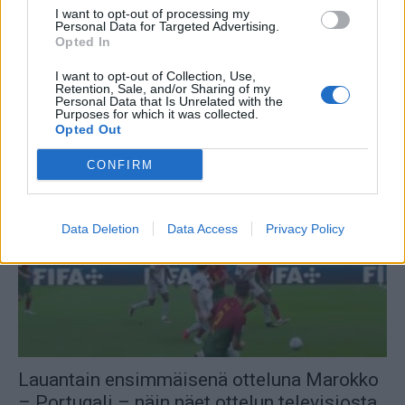
I want to opt-out of processing my
Personal Data for Targeted Advertising.
Opted In
Englannin ja Ranskan kohtaaminen
I want to opt-out of Collection, Use,
huipentaa puolivälierät – kumpi jatkaa
Retention, Sale, and/or Sharing of my
Personal Data that Is Unrelated with the
neljän parhaan...
Purposes for which it was collected.
Opted Out
10.12.2022 10:40
CONFIRM
Data Deletion
Data Access
Privacy Policy
Lauantain ensimmäisenä otteluna Marokko
– Portugali – näin näet ottelun televisiosta