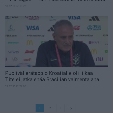
10.12.2022 10:26
Puolivälierätappio Kroatialle oli liikaa –
Tite ei jatka enää Brasilian valmentajana!
09.12.2022 22:06
1
2
3