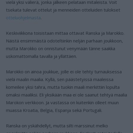
vielä yksi välierä, jonka jälkeen pelataan mitaleista. Voit
tsekata tulevat ottelut ja menneiden otteluiden tulokset
otteluohjelmasta
.
Keskiviikkona toisistaan mittaa ottavat Ranska ja Marokko.
Näistä ensimmäistä odoteltiinkin neljän parhaan joukkoon,
mutta Marokko on onnistunut venymään tänne saakka
uskomattomalla tavalla ja yllättäen.
Marokko on ainoa joukkue, jolle ei ole tehty turnauksessa
vielä maalin maalia. Kyllä, sen päästetyissä maaleissa
komeilee yksi tahra, mutta tuokin maali merkittiin lopulta
omaksi maaliksi. Eli yksikään maa ei ole saanut tehtyä maalia
Marokon verkkoon. Ja vastassa on kuitenkin olleet muun
muassa Kroatia, Belgia, Espanja sekä Portugali.
Ranska on yskähdellyt, mutta silti marssinut melko