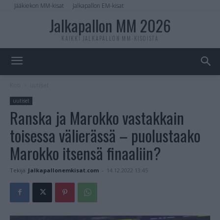
Jääkiekon MM-kisat
Jalkapallon EM-kisat
Jalkapallon MM 2026
KAIKKI JALKAPALLON MM-KISOISTA
Koti
uutiset
uutiset
Ranska ja Marokko vastakkain
toisessa välierässä – puolustaako
Marokko itsensä finaaliin?
Tekijä
Jalkapallonemkisat.com
-
14.12.2022 13:45