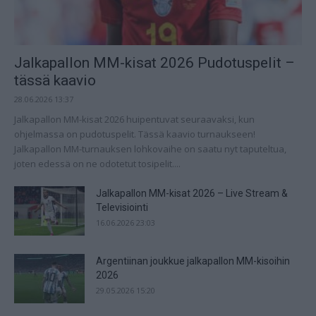
Jalkapallon MM-kisat 2026 Pudotuspelit –
tässä kaavio
28.06.2026 13:37
Jalkapallon MM-kisat 2026 huipentuvat seuraavaksi, kun
ohjelmassa on pudotuspelit. Tässä kaavio turnaukseen!
Jalkapallon MM-turnauksen lohkovaihe on saatu nyt taputeltua,
joten edessä on ne odotetut tosipelit....
Jalkapallon MM-kisat 2026 – Live Stream &
Televisiointi
16.06.2026 23:03
Argentiinan joukkue jalkapallon MM-kisoihin
2026
29.05.2026 15:20