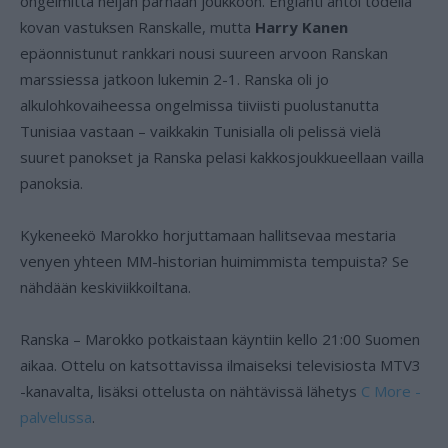
ongelmitta neljän parhaan joukkoon. Englanti antoi todella
kovan vastuksen Ranskalle, mutta
Harry Kanen
epäonnistunut rankkari nousi suureen arvoon Ranskan
marssiessa jatkoon lukemin 2-1. Ranska oli jo
alkulohkovaiheessa ongelmissa tiiviisti puolustanutta
Tunisiaa vastaan – vaikkakin Tunisialla oli pelissä vielä
suuret panokset ja Ranska pelasi kakkosjoukkueellaan vailla
panoksia.
Kykeneekö Marokko horjuttamaan hallitsevaa mestaria
venyen yhteen MM-historian huimimmista tempuista? Se
nähdään keskiviikkoiltana.
Ranska – Marokko potkaistaan käyntiin kello 21:00 Suomen
aikaa. Ottelu on katsottavissa ilmaiseksi televisiosta MTV3
-kanavalta, lisäksi ottelusta on nähtävissä lähetys
C More -
palvelussa
.