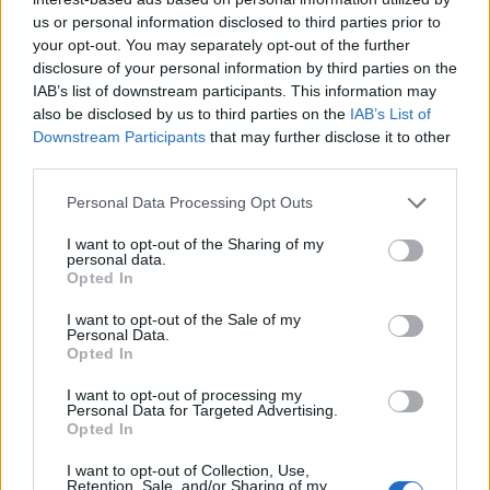
us or personal information disclosed to third parties prior to
your opt-out. You may separately opt-out of the further
disclosure of your personal information by third parties on the
IAB’s list of downstream participants. This information may
also be disclosed by us to third parties on the
IAB’s List of
Downstream Participants
that may further disclose it to other
third parties.
Personal Data Processing Opt Outs
Edellinen artikkeli
Seuraava artikkeli
I want to opt-out of the Sharing of my
Argentiina – Kroatia
MM-kisojen nopeimmat
personal data.
ensimmäinen välierä – näin
pelaajat listattiin – 58 minuutin
Opted In
katsot ottelun televisiosta
mies kärkipaikalla
I want to opt-out of the Sale of my
Personal Data.
Opted In
LIITTYVÄT ARTIKKELIT
LISÄÄ TEKIJÄLTÄ
I want to opt-out of processing my
Personal Data for Targeted Advertising.
Jalkapallon MM-kisat 2026
Opted In
Pudotuspelit – tässä kaavio
I want to opt-out of Collection, Use,
Retention, Sale, and/or Sharing of my