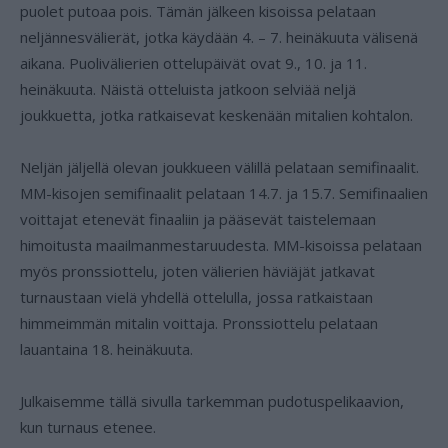
puolet putoaa pois. Tämän jälkeen kisoissa pelataan
neljännesvälierät, jotka käydään 4. – 7. heinäkuuta välisenä
aikana. Puolivälierien ottelupäivät ovat 9., 10. ja 11.
heinäkuuta. Näistä otteluista jatkoon selviää neljä
joukkuetta, jotka ratkaisevat keskenään mitalien kohtalon.
Neljän jäljellä olevan joukkueen välillä pelataan semifinaalit.
MM-kisojen semifinaalit pelataan 14.7. ja 15.7. Semifinaalien
voittajat etenevät finaaliin ja pääsevät taistelemaan
himoitusta maailmanmestaruudesta. MM-kisoissa pelataan
myös pronssiottelu, joten välierien häviäjät jatkavat
turnaustaan vielä yhdellä ottelulla, jossa ratkaistaan
himmeimmän mitalin voittaja. Pronssiottelu pelataan
lauantaina 18. heinäkuuta.
Julkaisemme tällä sivulla tarkemman pudotuspelikaavion,
kun turnaus etenee.