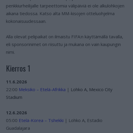
penkkiurheilijalle tarpeettomia välipäiviä ei ole alkulohkojen
aikana tiedossa. Katso alta MM-kisojen otteluohjelma
kokonaisuudessaan.
Alla olevat pelipaikat on ilmaistu FIFA:n käyttämällä tavalla,
eli sponsorinimet on riisuttu ja mukana on vain kaupungin
nimi.
Kierros 1
11.6.2026
22:00
Meksiko – Etelä-Afrikka
|
Lohko A, Mexico City
Stadium
12.6.2026
05:00
Etelä-Korea – Tshekki
| Lohko A, Estadio
Guadalajara