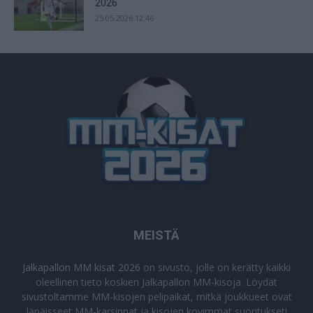
2026
25.05.2026 12:46
MEISTÄ
Jalkapallon MM kisat 2026
on sivusto, jolle on kerätty kaikki
oleellinen tieto koskien Jalkapallon MM-kisoja. Löydät
sivustoltamme MM-kisojen pelipaikat, mitkä joukkueet ovat
läpäisseet MM-karsinnat ja kisojen kovimmat suoritukset!