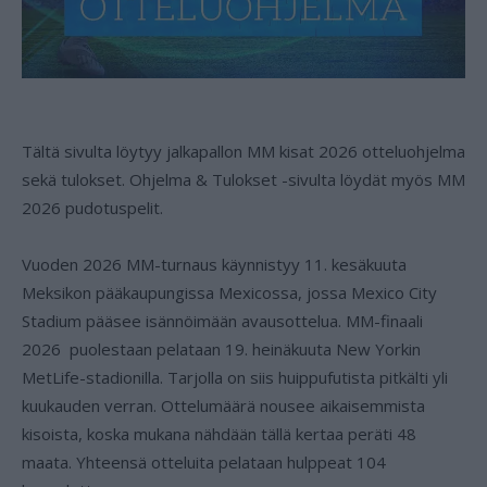
Tältä sivulta löytyy jalkapallon MM kisat 2026 otteluohjelma
sekä tulokset. Ohjelma & Tulokset -sivulta löydät myös MM
2026 pudotuspelit.
Vuoden 2026 MM-turnaus käynnistyy 11. kesäkuuta
Meksikon pääkaupungissa Mexicossa, jossa Mexico City
Stadium pääsee isännöimään avausottelua. MM-finaali
2026 puolestaan pelataan 19. heinäkuuta New Yorkin
MetLife-stadionilla. Tarjolla on siis huippufutista pitkälti yli
kuukauden verran. Ottelumäärä nousee aikaisemmista
kisoista, koska mukana nähdään tällä kertaa peräti 48
maata. Yhteensä otteluita pelataan hulppeat 104