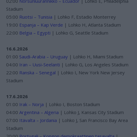
02:00
Norsunluurannikko – Ecuador
| Lohko E, Philadelphia
Stadium
05:00
Ruotsi – Tunisia
| Lohko F, Estadio Monterrey
19:00
Espanja – Kap Verde
| Lohko H, Atlanta Stadium
22:00
Belgia – Egypti
| Lohko G, Seattle Stadium
16.6.2026
01:00
Saudi-Arabia – Uruguay
| Lohko H, Miami Stadium
04:00
Iran – Uusi-Seelanti
| Lohko G, Los Angeles Stadium
22:00
Ranska – Senegal
| Lohko I, New York New Jersey
Stadium
17.6.2026
01:00
Irak – Norja
| Lohko I, Boston Stadium
04:00
Argentina – Algeria
| Lohko J, Kansas City Stadium
07:00
Itävalta – Jordania
| Lohko J, San Francisco Bay Area
Stadium
20:00
Portugali – Kongon demokraattinen tasavalta
|