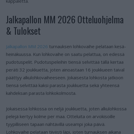
kappaletta.
Jalkapallon MM 2026 Otteluohjelma
& Tulokset
Jalkapallon MM 2026
turnauksen lohkovaihe pelataan kesä-
heinäkuussa. Kun lohkovaihe on saatu pelattua, on edessä
pudotuspelit. Pudotuspeleihin tiensä selvittää tällä kertaa
peräti 32 joukkuetta, joten ainoastaan 16 joukkueen taival
päättyy alkulohkovaiheeseen. Jokaisesta lohkosta jatkoon
tiensä selvittää kaksi parasta joukkuetta sekä yhteensä
kahdeksan parasta lohkokolmosta.
Jokaisessa lohkossa on neljä joukkuetta, joten alkulohkossa
pelejä kertyy kolme per maa. Otteluita on arvokisoille
tyypilliseen tapaan nähtävillä useampi joka päivä.
Lohkovaihe pelataan tiiviisti läpi, joten turnauksen aikana