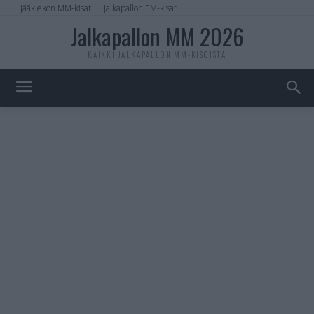
Jääkiekon MM-kisat
Jalkapallon EM-kisat
Jalkapallon MM 2026
KAIKKI JALKAPALLON MM-KISOISTA