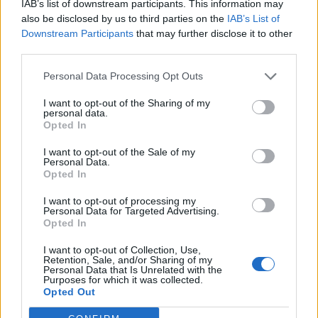
02:00
Panama – Kroatia
| Lohko L, Toronto Stadium
IAB’s list of downstream participants. This information may
05:00
Kolumbia – Kongon demokraattinen tasavalta
|
also be disclosed by us to third parties on the
IAB’s List of
Downstream Participants
that may further disclose it to other
Lohko K, Estadio Guadalajara
third parties.
Kierros 3
Personal Data Processing Opt Outs
I want to opt-out of the Sharing of my
22:00
Sveitsi – Kanada
| Lohko B, BC Place Vancouver
personal data.
Opted In
22:00
Bosnia-Hertsegovina – Qatar
| Lohko B, Seattle
Stadium
I want to opt-out of the Sale of my
Personal Data.
Opted In
25.6.2026
01:00
Marokko – Haiti
| Lohko C, Atlanta Stadium
I want to opt-out of processing my
Personal Data for Targeted Advertising.
01:00
Skotlanti – Brasilia
| Lohko C, Miami Stadium
Opted In
04:00
Etelä-Afrikka – Etelä-Korea
| Lohko A, Estadio
I want to opt-out of Collection, Use,
Monterrey
Retention, Sale, and/or Sharing of my
Personal Data that Is Unrelated with the
04:00
Tshekki – Meksiko
| Lohko A, Mexico City Stadium
Purposes for which it was collected.
Opted Out
23:00
Curacao – Norsunluurannikko
| Lohko E, Philadelphia
Stadium