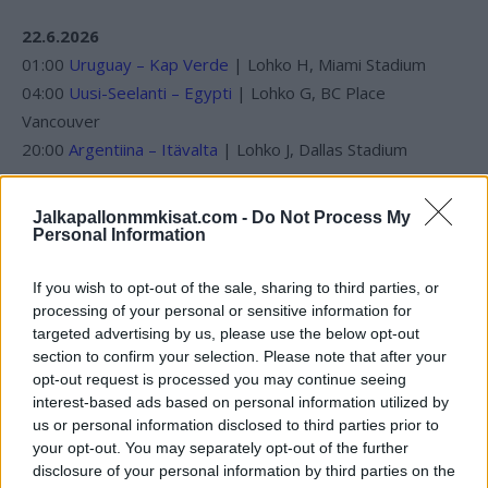
22.6.2026
01:00
Uruguay – Kap Verde
| Lohko H, Miami Stadium
04:00
Uusi-Seelanti – Egypti
| Lohko G, BC Place
Vancouver
20:00
Argentiina – Itävalta
| Lohko J, Dallas Stadium
23.6.2026
Jalkapallonmmkisat.com -
Do Not Process My
00:00
Ranska – Irak
| Lohko I, Philadelphia Stadium
Personal Information
03:00
Norja – Senegal
| Lohko I, New York New Jersey
If you wish to opt-out of the sale, sharing to third parties, or
Stadium
processing of your personal or sensitive information for
06:00
Jordania – Algeria
| Lohko J, San Francisco Bay Area
targeted advertising by us, please use the below opt-out
Stadium
section to confirm your selection. Please note that after your
20:00
Portugali – Uzbekistan
| Lohko K, Houston Stadium
opt-out request is processed you may continue seeing
interest-based ads based on personal information utilized by
23:00
Englanti – Ghana
| Lohko L, Boston Stadium
us or personal information disclosed to third parties prior to
your opt-out. You may separately opt-out of the further
24.6.2026
disclosure of your personal information by third parties on the