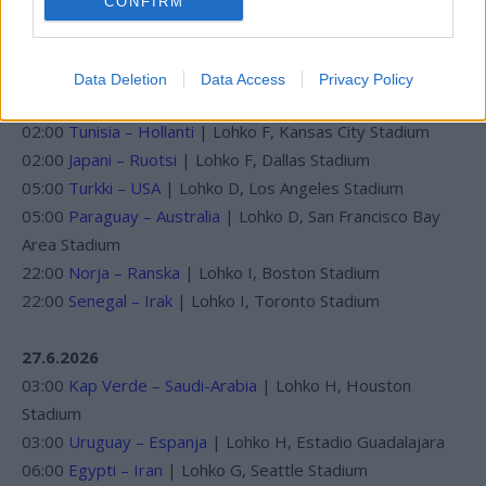
CONFIRM
23:00
Ecuador – Saksa
| Lohko E, New York New Jersey
Stadium
Data Deletion
Data Access
Privacy Policy
26.6.2026
02:00
Tunisia – Hollanti
| Lohko F, Kansas City Stadium
02:00
Japani – Ruotsi
| Lohko F, Dallas Stadium
05:00
Turkki – USA
| Lohko D, Los Angeles Stadium
05:00
Paraguay – Australia
| Lohko D, San Francisco Bay
Area Stadium
22:00
Norja – Ranska
| Lohko I, Boston Stadium
22:00
Senegal – Irak
| Lohko I, Toronto Stadium
27.6.2026
03:00
Kap Verde – Saudi-Arabia
| Lohko H, Houston
Stadium
03:00
Uruguay – Espanja
| Lohko H, Estadio Guadalajara
06:00
Egypti – Iran
| Lohko G, Seattle Stadium