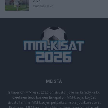
2026
25.05.2026 12:46
MEISTÄ
Jalkapallon MM kisat 2026
on sivusto, jolle on kerätty kaikki
oleellinen tieto koskien Jalkapallon MM-kisoja. Löydät
sivustoltamme MM-kisojen pelipaikat, mitkä joukkueet ovat
läpäisseet MM-karsinnat ja kisojen kovimmat suoritukset!