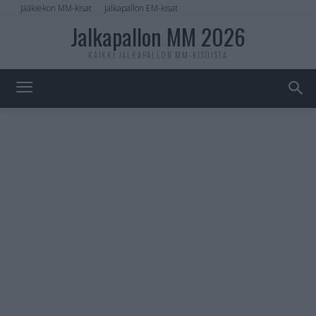
Jääkiekon MM-kisat
Jalkapallon EM-kisat
Jalkapallon MM 2026
KAIKKI JALKAPALLON MM-KISOISTA