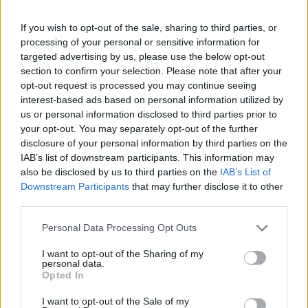
vaihtoehtoja myös tähän.
If you wish to opt-out of the sale, sharing to third parties, or
Jalkapallon MM – lippujen hinnat
processing of your personal or sensitive information for
targeted advertising by us, please use the below opt-out
section to confirm your selection. Please note that after your
Lippujen hinnat vaihtelevat kirjaimellisesti ääripäästä
opt-out request is processed you may continue seeing
toiseen. USA:n suurimpien kaupunkien tiketit ovat
interest-based ads based on personal information utilized by
luonnollisesti todella kalliita, ja sama on myös Kanadan ja
us or personal information disclosed to third parties prior to
your opt-out. You may separately opt-out of the further
Meksikon kohdalla ainakin silloin, kun isäntämaa on tulessa.
disclosure of your personal information by third parties on the
IAB’s list of downstream participants. This information may
FIFA:n lippusivustolta löytyvä Marketplace on paras paikka,
also be disclosed by us to third parties on the
IAB’s List of
mikäli etsit lippuja huokeammalla hinnalla. Myös luotetut
Downstream Participants
that may further disclose it to other
third parties.
palvelut kuten StubHub tarjoavat lippuja. Varo ”pimeitä
markkinoita”, sillä saatat maksaa ison summan lipuista, joita
Personal Data Processing Opt Outs
ei todellisuudessa ole olemassakaan. Suosituksemme siis
I want to opt-out of the Sharing of my
onkin, että ostat liput VAIN virallisilta, vahvistetuilta
personal data.
toimijoilta – ja turvallisinta liput on varmasti ostaa suoraan
Opted In
turnauksen virallisen organisaation (FIFA) kautta.
I want to opt-out of the Sale of my