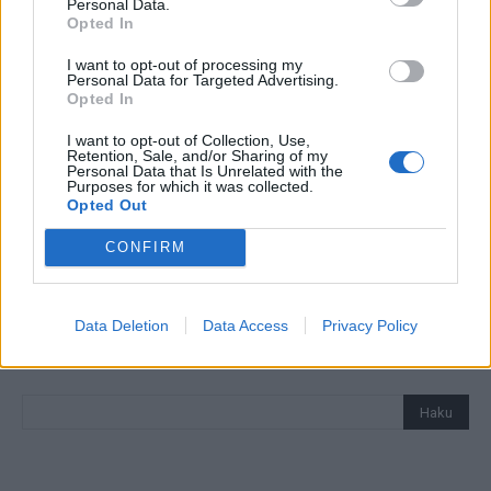
Personal Data.
Opted In
Huomasithan, että sivustoltamme löydät myös
Jalkapallon
MM 2026 lohkot
sekä turnauksen kaikki
Pelipaikat ja
I want to opt-out of processing my
Personal Data for Targeted Advertising.
stadionit
.
Opted In
I want to opt-out of Collection, Use,
Retention, Sale, and/or Sharing of my
Personal Data that Is Unrelated with the
Purposes for which it was collected.
Opted Out
CONFIRM
Data Deletion
Data Access
Privacy Policy