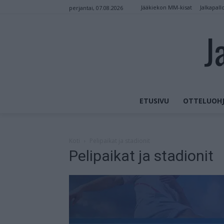
Jääkiekon MM-kisat
Jalkapall
perjantai, 07.08.2026
J
ETUSIVU
OTTELUOHJ
Koti
Pelipaikat ja stadionit
Pelipaikat ja stadionit