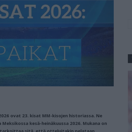
026 ovat 23. kisat MM-kisojen historiassa. Ne
ja Meksikossa kesä-heinäkuussa 2026. Mukana on
arkoittaa sitä, että otteluitakin pelataan