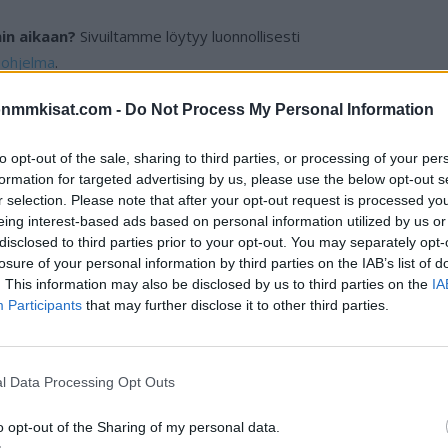
in aikaan?
Sivuiltamme löytyy luonnollisesti
uohjelma
.
onmmkisat.com -
Do Not Process My Personal Information
pelipaikat ja stadionit
to opt-out of the sale, sharing to third parties, or processing of your per
ionit, joissa MM-futista 2026 pelataan. Mukana on
formation for targeted advertising by us, please use the below opt-out s
r selection. Please note that after your opt-out request is processed y
rkikäytössä” kyseinen areena yleensä nähdään. Jokaisen
eing interest-based ads based on personal information utilized by us or
a – esimerkiksi vaikka siitä, mitä muita urheilutapahtumia
disclosed to third parties prior to your opt-out. You may separately opt-
aiemmin.
losure of your personal information by third parties on the IAB’s list of
. This information may also be disclosed by us to third parties on the
IA
ADIONIT 2026:
Participants
that may further disclose it to other third parties.
l Data Processing Opt Outs
sta:
o opt-out of the Sharing of my personal data.