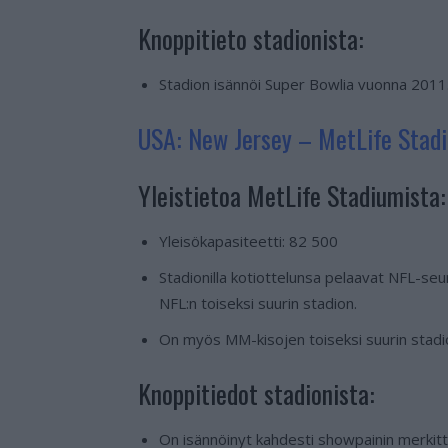
Knoppitieto stadionista:
Stadion isännöi Super Bowlia vuonna 2011
USA: New Jersey – MetLife Stad
Yleistietoa MetLife Stadiumista:
Yleisökapasiteetti: 82 500
Stadionilla kotiottelunsa pelaavat NFL-se
NFL:n toiseksi suurin stadion.
On myös MM-kisojen toiseksi suurin stadi
Knoppitiedot stadionista:
On isännöinyt kahdesti showpainin merki