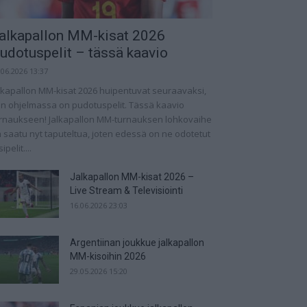
alkapallon MM-kisat 2026
udotuspelit – tässä kaavio
.06.2026 13:37
lkapallon MM-kisat 2026 huipentuvat seuraavaksi,
n ohjelmassa on pudotuspelit. Tässä kaavio
rnaukseen! Jalkapallon MM-turnauksen lohkovaihe
 saatu nyt taputeltua, joten edessä on ne odotetut
ipelit....
Jalkapallon MM-kisat 2026 –
Live Stream & Televisiointi
16.06.2026 23:03
Argentiinan joukkue jalkapallon
MM-kisoihin 2026
29.05.2026 15:20