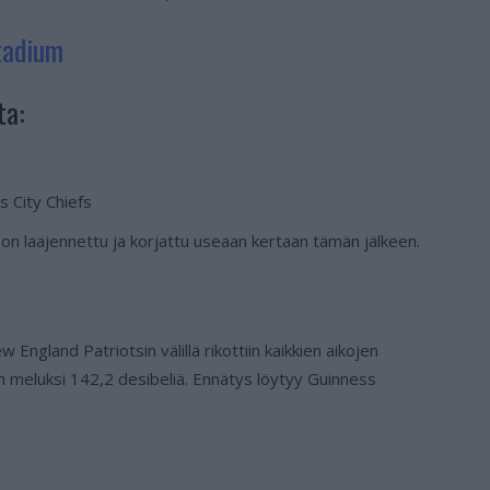
tadium
ta:
 City Chiefs
on laajennettu ja korjattu useaan kertaan tämän jälkeen.
ngland Patriotsin välillä rikottiin kaikkien aikojen
n meluksi 142,2 desibeliä. Ennätys löytyy Guinness