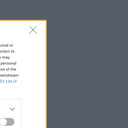
sonal or
ection to
ou may
 personal
out of the
 downstream
B’s List of