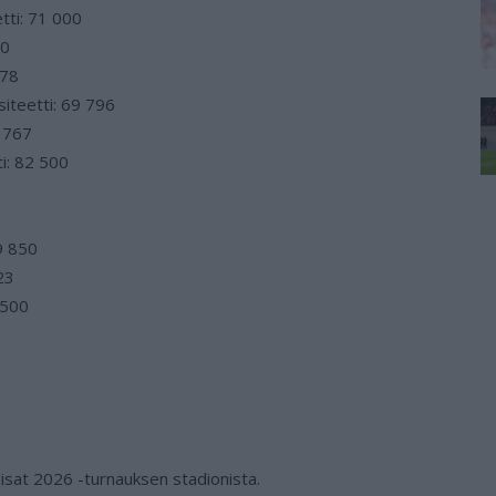
tti: 71 000
20
878
siteetti: 69 796
4 767
i: 82 500
9 850
23
 500
Kisat 2026 -turnauksen stadionista.