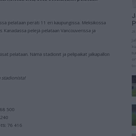
J
eissä pelataan peräti 11 eri kaupungissa. Meksikossa
P
as Kanadassa pelejä pelataan Vancouverissa ja
28
Ja
ku
tu
isat pelataan. Nämä stadionit ja pelipaikat jalkapallon
on
tos
stadionista!
: 68 500
 240
tti: 76 416