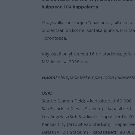
hulppeat 104 kappaletta.
Yhdysvallat on kisojen ”pääisäntä”, sillä jenk
puolestaan on kolme isäntäkaupunkia, kun ta
Torontossa.
Käytössä on yhteensä 16 eri stadionia, joilla k
MM-kisoissa 2026 ovat:
Huom!
Alempana tarkempaa infoa jokaisesta 
USA:
Seattle (Lumen Field) – kapasiteetti: 69 000
San Francisco (Levi’s Stadium) – kapasiteetti
Los Angeles (Sofi Stadium) – kapasiteetti: 70
Kansas City (Arrowhead Stadium) – kapasitee
Dallas (AT&T Stadium) – kapasiteetti: 80 000