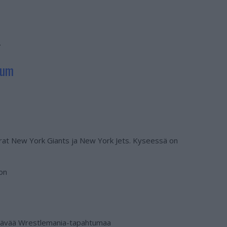
.
ium
urat New York Giants ja New York Jets. Kyseessä on
on
ttävää Wrestlemania-tapahtumaa