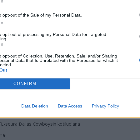
In
o opt-out of the Sale of my Personal Data.
In
LS-seura Seattle Soundersin kotiareenana.
to opt-out of processing my Personal Data for Targeted
ing.
In
o opt-out of Collection, Use, Retention, Sale, and/or Sharing
ersonal Data that Is Unrelated with the Purposes for which it
taminen maksoi 430 miljoonaa dollaria.
lected.
Out
CONFIRM
Data Deletion
Data Access
Privacy Policy
FL-seura Dallas Cowboysin kotiluolana
ria