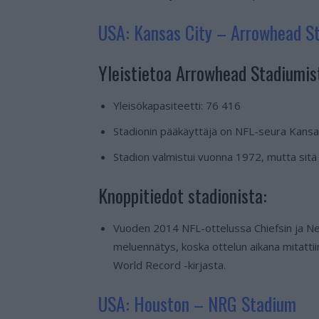
USA: Kansas City – Arrowhead S
Yleistietoa Arrowhead Stadiumis
Yleisökapasiteetti: 76 416
Stadionin pääkäyttäjä on NFL-seura Kansas
Stadion valmistui vuonna 1972, mutta sitä 
Knoppitiedot stadionista:
Vuoden 2014 NFL-ottelussa Chiefsin ja New E
meluennätys, koska ottelun aikana mitattii
World Record -kirjasta.
USA: Houston – NRG Stadium