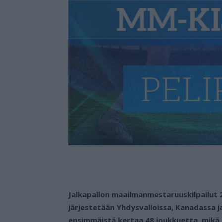
Jalkapallon maailmanmestaruuskilpailut 2
järjestetään Yhdysvalloissa, Kanadassa 
ensimmäistä kertaa 48 joukkuetta, mikä t