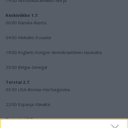
19:00 Norsunluurannikko-Norja
Keskiviikko 1.7
.
00:00 Ranska-Ruotsi
04:00 Meksiko-Ecuador
19:00 Englanti-Kongon demokraattinen tasavalta
23:00 Belgia-Senegal
Torstai 2.7.
03:00 USA-Bosnia-Hertsegovina
22:00 Espanja-Itävalta
Perjantai 3.7.
02:00 Portugali-Kroatia