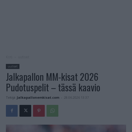
Koti
uutiset
uutiset
Jalkapallon MM-kisat 2026
Pudotuspelit – tässä kaavio
Tekijä
Jalkapallonemkisat.com
-
28.06.2026 13:37