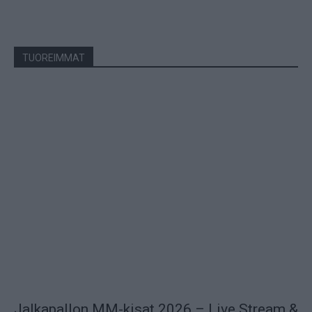
TUOREIMMAT
Jalkapallon MM-kisat 2026 – Live Stream &