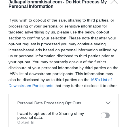
Jalkapallonmmkisat.com -
Do Not Process My
Personal Information
06:00 Sveitsi-Algeria
If you wish to opt-out of the sale, sharing to third parties, or
processing of your personal or sensitive information for
21:00 Australia-Egypti
targeted advertising by us, please use the below opt-out
section to confirm your selection. Please note that after your
Lauantai 4.7.
opt-out request is processed you may continue seeing
01:00 Argentiina-Kap Verde
interest-based ads based on personal information utilized by
us or personal information disclosed to third parties prior to
your opt-out. You may separately opt-out of the further
04:30 Kolumbia-Ghana
disclosure of your personal information by third parties on the
IAB’s list of downstream participants. This information may
Kaavio Pudotuspeleihin
also be disclosed by us to third parties on the
IAB’s List of
Downstream Participants
that may further disclose it to other
third parties.
Personal Data Processing Opt Outs
I want to opt-out of the Sharing of my
personal data.
Opted In