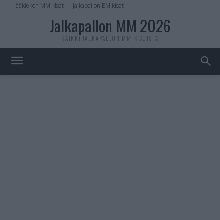
Jääkiekon MM-kisat
Jalkapallon EM-kisat
Jalkapallon MM 2026
KAIKKI JALKAPALLON MM-KISOISTA