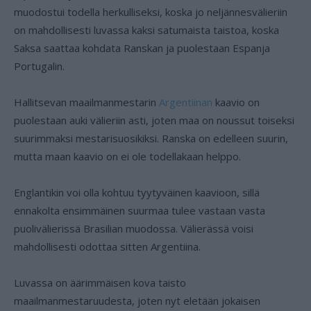
muodostui todella herkulliseksi, koska jo neljännesvälieriin
on mahdollisesti luvassa kaksi satumaista taistoa, koska
Saksa saattaa kohdata Ranskan ja puolestaan Espanja
Portugalin.
Hallitsevan maailmanmestarin
Argentiinan
kaavio on
puolestaan auki välieriin asti, joten maa on noussut toiseksi
suurimmaksi mestarisuosikiksi. Ranska on edelleen suurin,
mutta maan kaavio on ei ole todellakaan helppo.
Englantikin voi olla kohtuu tyytyväinen kaavioon, sillä
ennakolta ensimmäinen suurmaa tulee vastaan vasta
puolivälierissä Brasilian muodossa. Välierässä voisi
mahdollisesti odottaa sitten Argentiina.
Luvassa on äärimmäisen kova taisto
maailmanmestaruudesta, joten nyt eletään jokaisen