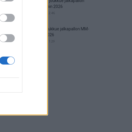
Englannin joukkue jalkapallon
MM-kisoihin 2026
25.05.2026 12:46
Saksan joukkue jalkapallon MM-
kisoihin 2026
25.05.2026 11:29