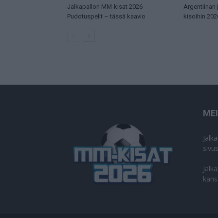
Jalkapallon MM-kisat 2026
Argentiinan
Pudotuspelit – tässä kaavio
kisoihin 202
ME
Jalk
sivu
Jalk
kans