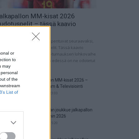
alkapallon MM-kisat 2026
udotuspelit – tässä kaavio
.06.2026 13:37
lkapallon MM-kisat 2026 huipentuvat seuraavaksi,
n ohjelmassa on pudotuspelit. Tässä kaavio
sonal or
rnaukseen! Jalkapallon MM-turnauksen lohkovaihe
ection to
 saatu nyt taputeltua, joten edessä on ne odotetut
ou may
ipelit....
 personal
out of the
Jalkapallon MM-kisat 2026 –
 downstream
Live Stream & Televisiointi
B’s List of
16.06.2026 23:03
Argentiinan joukkue jalkapallon
MM-kisoihin 2026
29.05.2026 15:20