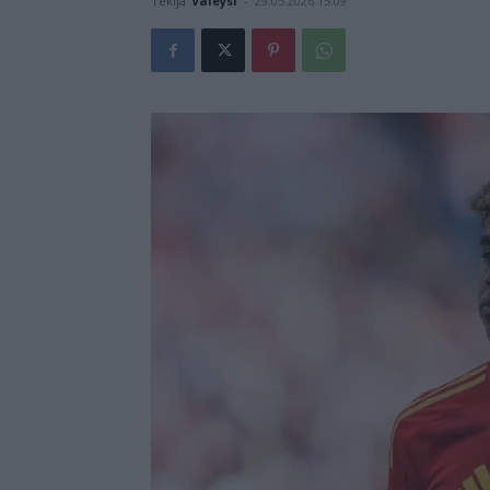
Tekijä
Valeysi
-
29.05.2026 15:09