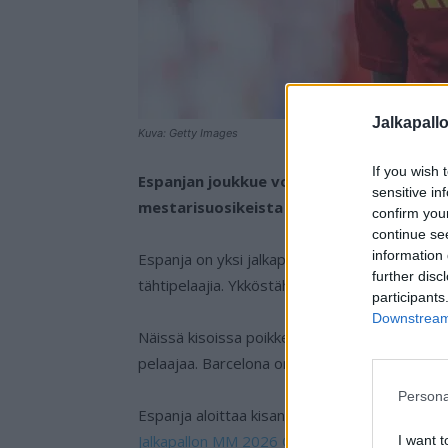
Jalkapall
Kuva: Getty Images
If you wish 
Espanjan joukkue voitti EM-kisat vuonna 
sensitive in
mestarisuosikeista MM-kisoihin.
confirm you
continue se
information 
Espanja on yksi jalkapallon MM-kisojen suurim
further disc
tähtipelaajia. Ykköstähtinä tuikkivat Barcelo
participants
Downstream 
Näissä kisoissa poikkeuksellista on se, ettei
pelaajaa. Barcelona on sen sijaan erittäin vah
Persona
Espanja aloittaa kisansa Kap Verdeä vastaan
Jalkapallon MM 2026 Otteluohjelma
!
I want t