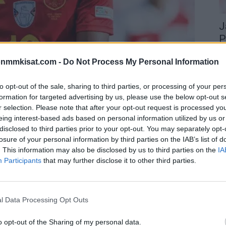
J
P
28
onmmkisat.com -
Do Not Process My Personal Information
Ja
ku
to opt-out of the sale, sharing to third parties, or processing of your per
tu
2024 ja lähtee tietenkin yhtenä suurimmista
formation for targeted advertising by us, please use the below opt-out s
on
r selection. Please note that after your opt-out request is processed y
tos
eing interest-based ads based on personal information utilized by us or
disclosed to third parties prior to your opt-out. You may separately opt-
mista mestarisuosikeista ja joukkue viliseekin
losure of your personal information by third parties on the IAB’s list of
nan Lamine Yamal ja Manchester Cityn Rodri.
. This information may also be disclosed by us to third parties on the
IA
Participants
that may further disclose it to other third parties.
 joukkueessa ole mukana ainuttakaan Real Madridin
vasti edustettuna peräti kahdeksalla pelurilla.
l Data Processing Opt Outs
 15. kesäkuuta. Sivuiltamme löytyy kokonaisuudessaan
o opt-out of the Sharing of my personal data.