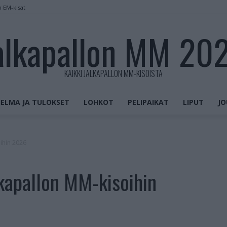
n EM-kisat
alkapallon MM 20
KAIKKI JALKAPALLON MM-KISOISTA
ELMA JA TULOKSET
LOHKOT
PELIPAIKAT
LIPUT
JO
ihin 2026
kapallon MM-kisoihin