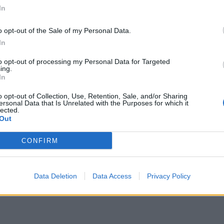
In
M-kisoihin 2026
o opt-out of the Sale of my Personal Data.
In
avid Raya (Arsenal), Joan Garcia (Barcelona)
to opt-out of processing my Personal Data for Targeted
ing.
In
andro Grimaldo (Bayer Leverkusen), Pau Cubarsí
 Marc Pubill (Atlético Madrid), Eric García (Barcelona),
o opt-out of Collection, Use, Retention, Sale, and/or Sharing
ersonal Data that Is Unrelated with the Purposes for which it
rro (Tottenham)
lected.
Out
ián Ruiz (PSG), Martín Zubimendi (Arsenal), Gavi
CONFIRM
ena (Atlético Madrid), Mikel Merino (Arsenal)
 Dani Olmo (Barcelona), Nico Williams (Athletic Bilbao),
Data Deletion
Data Access
Privacy Policy
Barcelona), Borja Iglesias (Celta Vigo), Víctor Muñoz