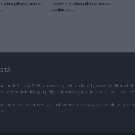
 joukkue jalkapallon MM-
Englannin joukkue jalkapallon MM-
6
kisoihin 2026
ISTÄ
apallon MM kisat 2026
on sivusto, jolle on kerätty kaikki oleellinen ti
stoltamme MM-kisojen pelipaikat, mitkä joukkueet ovat läpäisseet MM
apallonmmkisat.com on täysin itsenäinen sivusto, jolla ei ole mitään t
sa.