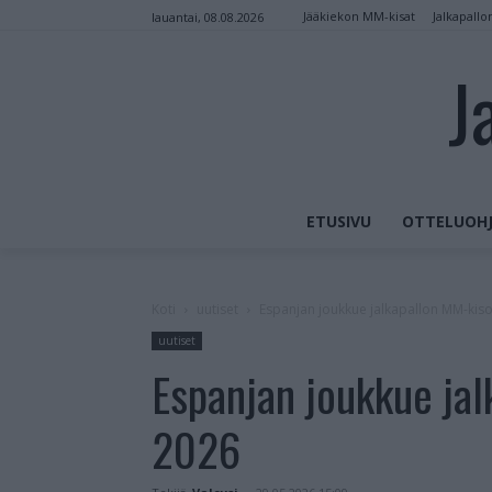
Jääkiekon MM-kisat
Jalkapallo
lauantai, 08.08.2026
J
ETUSIVU
OTTELUOHJ
Koti
uutiset
Espanjan joukkue jalkapallon MM-kiso
uutiset
Espanjan joukkue jal
2026