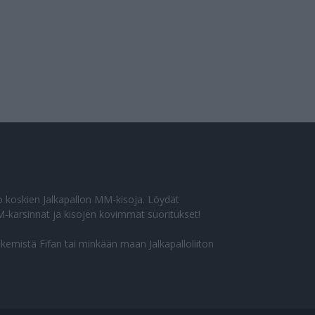
eto koskien Jalkapallon MM-kisoja. Löydät
-karsinnat ja kisojen kovimmat suoritukset!
ekemistä Fifan tai minkään maan Jalkapalloliiton