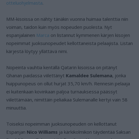
otteluohjelmasta
.
MM-kisoissa on nähty tänäkin vuonna huimaa talenttia niin
voiman, taidon kuin myös nopeuden puolesta. Nyt
espanjalainen
Marca
on listannut kymmenen kärjen kisojen
nopeimmat juoksunopeudet kellottaneista pelaajista. Listan
kärjestä löytyy yllättävä nimi.
Nopeinta vauhtia kentällä Qatarin kisoissa on pitänyt
Ghanan paidassa viilettänyt
Kamaldee Sulemana
, jonka
huippunopeus on ollut hurjat 35,70 km/h. Rennesin pelaaja
ei kuitenkaan kovinkaan paljoa turnauksessa päässyt
viilettämään, nimittäin peliaikaa Sulemanalle kertyi vain 58
minuuttia.
Toiseksi nopeimman juoksunopeuden on kellottanut
Espanjan
Nico Williams
ja kärkikolmikon täydentää Saksan