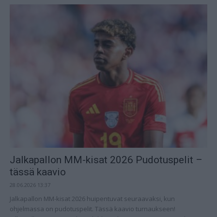
Jalkapallon MM-kisat 2026 Pudotuspelit –
tässä kaavio
28.06.2026 13:37
Jalkapallon MM-kisat 2026 huipentuvat seuraavaksi, kun
ohjelmassa on pudotuspelit. Tässä kaavio turnaukseen!