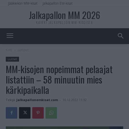
Jääkiekon MM-kisat
Jalkapallon EM-kisat
Jalkapallon MM 2026
KAIKKI JALKAPALLON MM-KISOISTA
Koti
uutiset
uutiset
MM-kisojen nopeimmat pelaajat
listattiin – 58 minuutin mies
kärkipaikalla
Tekijä
Jalkapallonemkisat.com
-
16.12.2022 11:32