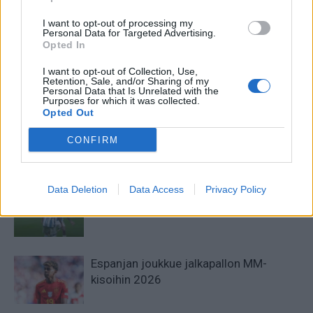
Ranska ja Marokko vastakkain
Lauantaina pronssimitalit
toisessa välierässä –
jakoon – näin katsot ottelun
I want to opt-out of processing my
puolustaako Marokko itsensä
televisiosta!
Personal Data for Targeted Advertising.
finaaliin?
Opted In
I want to opt-out of Collection, Use,
Retention, Sale, and/or Sharing of my
Personal Data that Is Unrelated with the
LIITTYVÄT ARTIKKELIT
LISÄÄ TEKIJÄLTÄ
Purposes for which it was collected.
Opted Out
Jalkapallon MM-kisat 2026
CONFIRM
Pudotuspelit – tässä kaavio
Data Deletion
Data Access
Privacy Policy
Argentiinan joukkue jalkapallon MM-
kisoihin 2026
Espanjan joukkue jalkapallon MM-
kisoihin 2026