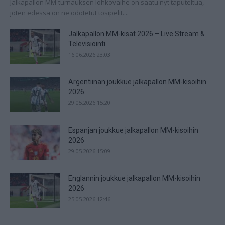
Jalkapallon MM-turnauksen lohkovaihe on saatu nyt taputeltua,
joten edessä on ne odotetut tosipelit....
Jalkapallon MM-kisat 2026 – Live Stream &
Televisiointi
16.06.2026 23:03
Argentiinan joukkue jalkapallon MM-kisoihin
2026
29.05.2026 15:20
Espanjan joukkue jalkapallon MM-kisoihin
2026
29.05.2026 15:09
Englannin joukkue jalkapallon MM-kisoihin
2026
25.05.2026 12:46