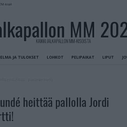
 EM-kisat
alkapallon MM 20
KAIKKI JALKAPALLON MM-KISOISTA
ELMA JA TULOKSET
LOHKOT
PELIPAIKAT
LIPUT
JO
olla Jordi Albaa – punainen kortti!
undé heittää pallolla Jordi
tti!