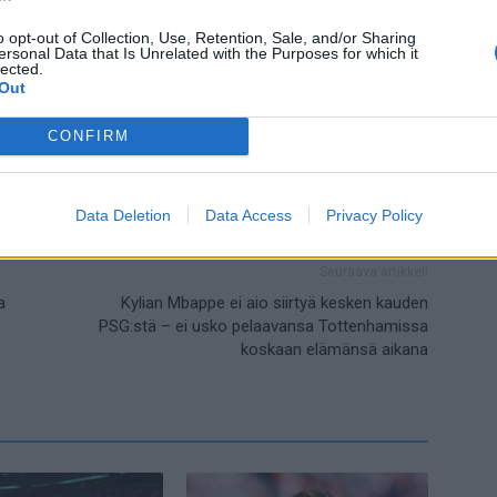
en kortti.
Joukkueiden
välinen kiihkeä kohtaaminen päättyi
 tuntia miesylivoimalla pelanneelle Barcelonalle.
o opt-out of Collection, Use, Retention, Sale, and/or Sharing
ersonal Data that Is Unrelated with the Purposes for which it
lected.
Out
CONFIRM
Data Deletion
Data Access
Privacy Policy
Seuraava artikkeli
a
Kylian Mbappe ei aio siirtyä kesken kauden
PSG:stä – ei usko pelaavansa Tottenhamissa
koskaan elämänsä aikana