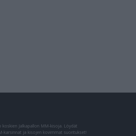
eto koskien Jalkapallon MM-kisoja. Löydät
-karsinnat ja kisojen kovimmat suoritukset!