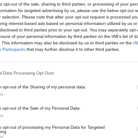
to opt-out of the sale, sharing to third parties, or processing of your per
formation for targeted advertising by us, please use the below opt-out s
J
r selection. Please note that after your opt-out request is processed y
 ottivat Sevilla ja FC Barcelona. Toisella puoliajalla
P
eing interest-based ads based on personal information utilized by us or
Jules Koundé
hermostui Barcelonan Jordi Alballe.
disclosed to third parties prior to your opt-out. You may separately opt-
28
losure of your personal information by third parties on the IAB’s list of
Ja
. This information may also be disclosed by us to third parties on the
IA
a La Ligassa mielenkiintoisessa ottelussa. Sevilla kaipasi
ku
Participants
that may further disclose it to other third parties.
ssä, FC Barcelona ottaakseen kärkeä edes näennäisesti
tu
on
tos
l Data Processing Opt Outs
ossa
Jules Koundé
hermostui Barcelonan
Jordi Alballe
.
hieman tönäisi Sevillan puolustajaa. Tästä hermostuneena
o opt-out of the Sharing of my personal data.
Voit katsoa videon tilanteesta alta.
In
13368174182401
o opt-out of the Sale of my Personal Data.
In
suoraan
Twitteristä
.
to opt-out of processing my Personal Data for Targeted
ing.
In