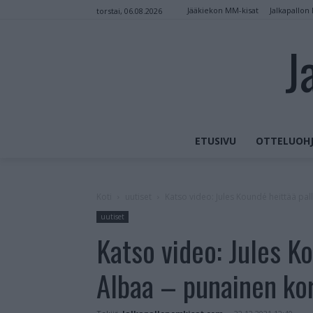
Jääkiekon MM-kisat
Jalkapallon
torstai, 06.08.2026
J
ETUSIVU
OTTELUOHJ
Koti
uutiset
Katso video: Jules Koundé heittää pall
uutiset
Katso video: Jules Ko
Albaa – punainen kor