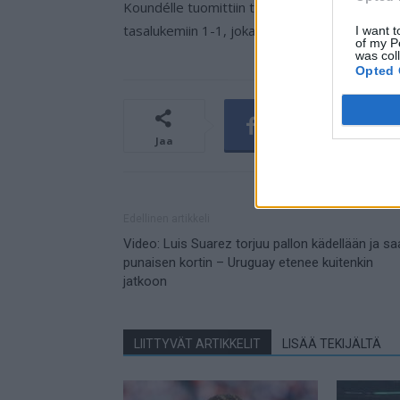
Koundélle tuomittiin tilanteesta suora punain
tasalukemiin 1-1, joka oli pettymys noin puoli
I want t
of my P
was col
Opted 
Jaa
Edellinen artikkeli
Video: Luis Suarez torjuu pallon kädellään ja sa
punaisen kortin – Uruguay etenee kuitenkin
jatkoon
LIITTYVÄT ARTIKKELIT
LISÄÄ TEKIJÄLTÄ