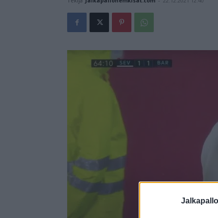
Tekijä
Jalkapallonemkisat.com
-
22.12.2021 12:40
Jalkapall