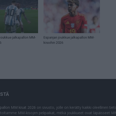
 joukkue jalkapallon MM-
Espanjan joukkue jalkapallon MM-
6
kisoihin 2026
ISTÄ
apallon MM kisat 2026
on sivusto, jolle on kerätty kaikki oleellinen ti
stoltamme MM-kisojen pelipaikat, mitkä joukkueet ovat läpäisseet MM