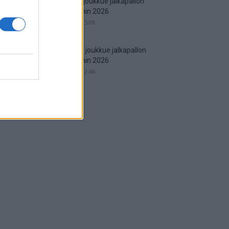
Espanjan joukkue jalkapallon
MM-kisoihin 2026
29.05.2026 15:09
Englannin joukkue jalkapallon
MM-kisoihin 2026
25.05.2026 12:46