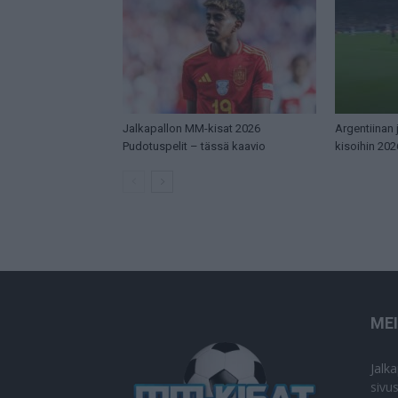
Jalkapallon MM-kisat 2026
Argentiinan
Pudotuspelit – tässä kaavio
kisoihin 202
ME
Jalk
sivu