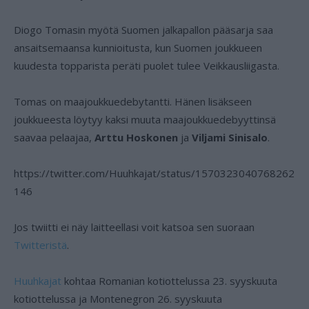
Diogo Tomasin myötä Suomen jalkapallon pääsarja saa
ansaitsemaansa kunnioitusta, kun Suomen joukkueen
kuudesta topparista peräti puolet tulee Veikkausliigasta.
Tomas on maajoukkuedebytantti. Hänen lisäkseen
joukkueesta löytyy kaksi muuta maajoukkuedebyyttinsä
saavaa pelaajaa,
Arttu Hoskonen
ja
Viljami Sinisalo
.
https://twitter.com/Huuhkajat/status/1570323040768262
146
Jos twiitti ei näy laitteellasi voit katsoa sen suoraan
Twitteristä
.
Huuhkajat
kohtaa Romanian kotiottelussa 23. syyskuuta
kotiottelussa ja Montenegron 26. syyskuuta