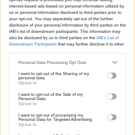
Pudotuspelit – tässä kaavio
interest-based ads based on personal information utilized by
us or personal information disclosed to third parties prior to
your opt-out. You may separately opt-out of the further
Argentiinan joukkue jalkapallon MM-
disclosure of your personal information by third parties on the
IAB’s list of downstream participants. This information may
kisoihin 2026
also be disclosed by us to third parties on the
IAB’s List of
Downstream Participants
that may further disclose it to other
third parties.
Espanjan joukkue jalkapallon MM-
kisoihin 2026
Personal Data Processing Opt Outs
I want to opt-out of the Sharing of my
personal data.
Opted In
I want to opt-out of the Sale of my
Personal Data.
Opted In
I want to opt-out of processing my
Personal Data for Targeted Advertising.
Opted In