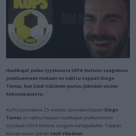
Huuhkajat pelaa syyskuussa UEFA Nations Leaguessa.
Joukkueeseen mukaan on valittu toppari Diogo
Tomas, kun Sauli Väisänen joutuu jäämään sivuun
kokoonpanosta.
KuPS:ssa pelaava 25-vuotias suomalaistoppari
Diogo
Tomas
on valittu mukaan Huuhkajien joukkueeseen
syyskuun UEFA Nations Leaguen kamppailuihin. Toppari
korvaa sivuun jäävän
Sauli Väisäsen
.