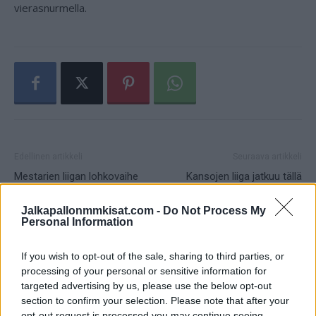
vierasnurmella.
Edellinen artikkeli
Seuraava artikkeli
Mestarien liigan lohkovaihe
Kansojen liiga jatkuu tällä
käynnistyi yllätyksellä –
viikolla – näistä asetelmista
Shakhtar Donetsk lohko F:ssä
Huuhkajat lähtee otteluihinsa
Jalkapallonmmkisat.com -
Do Not Process My
sekoittajana
Personal Information
If you wish to opt-out of the sale, sharing to third parties, or
LIITTYVÄT ARTIKKELIT
LISÄÄ TEKIJÄLTÄ
processing of your personal or sensitive information for
targeted advertising by us, please use the below opt-out
section to confirm your selection. Please note that after your
Jalkapallon MM-kisat 2026
opt-out request is processed you may continue seeing