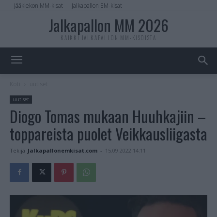
Jääkiekon MM-kisat
Jalkapallon EM-kisat
Jalkapallon MM 2026
KAIKKI JALKAPALLON MM-KISOISTA
Koti
uutiset
uutiset
Diogo Tomas mukaan Huuhkajiin –
toppareista puolet Veikkausliigasta
Tekijä
Jalkapallonemkisat.com
-
15.09.2022 14:11