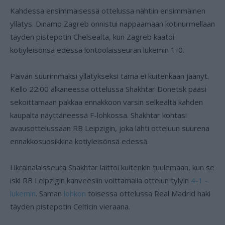
Kahdessa ensimmäisessä ottelussa nähtiin ensimmäinen
yllätys. Dinamo Zagreb onnistui nappaamaan kotinurmellaan
täyden pistepotin Chelsealta, kun Zagreb kaatoi
kotiyleisönsä edessä lontoolaisseuran lukemin 1-0.
Päivän suurimmaksi yllätykseksi tämä ei kuitenkaan jäänyt.
Kello 22:00 alkaneessa ottelussa Shakhtar Donetsk pääsi
sekoittamaan pakkaa ennakkoon varsin selkeältä kahden
kaupalta näyttäneessä F-lohkossa. Shakhtar kohtasi
avausottelussaan RB Leipzigin, joka lähti otteluun suurena
ennakkosuosikkina kotiyleisönsä edessä.
Ukrainalaisseura Shakhtar laittoi kuitenkin tuulemaan, kun se
iski RB Leipzigin kanveesiin voittamalla ottelun tylyin
4-1 -
lukemin
. Saman
lohkon
toisessa ottelussa Real Madrid haki
täyden pistepotin Celticin vieraana.