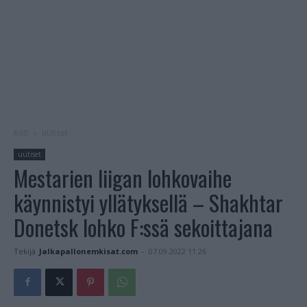
Koti
uutiset
uutiset
Mestarien liigan lohkovaihe
käynnistyi yllätyksellä – Shakhtar
Donetsk lohko F:ssä sekoittajana
Tekijä
Jalkapallonemkisat.com
-
07.09.2022 11:26