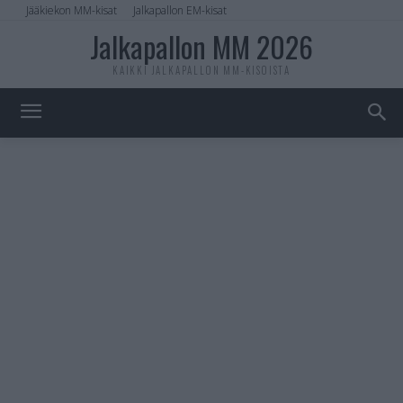
Jääkiekon MM-kisat
Jalkapallon EM-kisat
Jalkapallon MM 2026
KAIKKI JALKAPALLON MM-KISOISTA