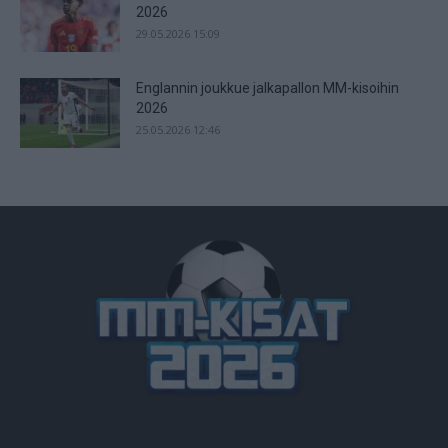
2026
29.05.2026 15:09
Englannin joukkue jalkapallon MM-kisoihin
2026
25.05.2026 12:46