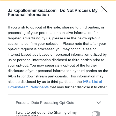
Jalkapallonmmkisat.com -
Do Not Process My
Personal Information
If you wish to opt-out of the sale, sharing to third parties, or
processing of your personal or sensitive information for
targeted advertising by us, please use the below opt-out
section to confirm your selection. Please note that after your
Edellinen artikkeli
Seuraava artikkeli
opt-out request is processed you may continue seeing
Vaihtokauppa valmis! Chelsea
Diogo Tomas mukaan
interest-based ads based on personal information utilized by
ja Barcelona pääsivät
Huuhkajiin – toppareista puolet
us or personal information disclosed to third parties prior to
sopimukseen pelaajakaupassa
Veikkausliigasta
your opt-out. You may separately opt-out of the further
disclosure of your personal information by third parties on the
IAB’s list of downstream participants. This information may
LIITTYVÄT ARTIKKELIT
LISÄÄ TEKIJÄLTÄ
also be disclosed by us to third parties on the
IAB’s List of
Downstream Participants
that may further disclose it to other
third parties.
Jalkapallon MM-kisat 2026
Pudotuspelit – tässä kaavio
Personal Data Processing Opt Outs
I want to opt-out of the Sharing of my
personal data.