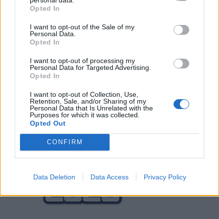
Argentiinan joukkue jalkapallon MM-
Opted In
kisoihin 2026
I want to opt-out of the Sale of my
Personal Data.
Opted In
Espanjan joukkue jalkapallon MM-
I want to opt-out of processing my
kisoihin 2026
Personal Data for Targeted Advertising.
Opted In
I want to opt-out of Collection, Use,
Retention, Sale, and/or Sharing of my
Personal Data that Is Unrelated with the
Purposes for which it was collected.
Opted Out
CONFIRM
Data Deletion
Data Access
Privacy Policy