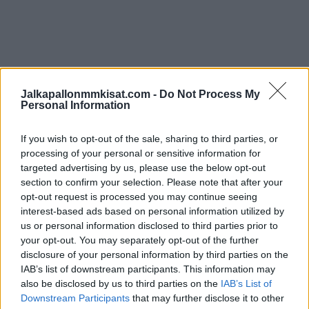
Jalkapallonmmkisat.com -
Do Not Process My
Personal Information
If you wish to opt-out of the sale, sharing to third parties, or
processing of your personal or sensitive information for
targeted advertising by us, please use the below opt-out
section to confirm your selection. Please note that after your
opt-out request is processed you may continue seeing
interest-based ads based on personal information utilized by
Edellinen artikkeli
Seuraava artikkeli
us or personal information disclosed to third parties prior to
your opt-out. You may separately opt-out of the further
Brasilialaistähti tekemässä
Katso video: Afrikan
disclosure of your personal information by third parties on the
paluun Valioliigaan – siirto
mestaruuskisoissa väärä
IAB’s list of downstream participants. This information may
varmistuu tällä viikolla?
kansallislaulu – pelaajia
also be disclosed by us to third parties on the
IAB’s List of
pyydettiin laulamaan ilman
Downstream Participants
that may further disclose it to other
säestystä