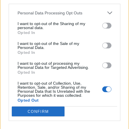
third parties.
Personal Data Processing Opt Outs
LIITTYVÄT ARTIKKELIT
LISÄÄ TEKIJÄLTÄ
I want to opt-out of the Sharing of my
personal data.
Jalkapallon MM-kisat 2026
Opted In
Pudotuspelit – tässä kaavio
I want to opt-out of the Sale of my
Personal Data.
Opted In
Argentiinan joukkue jalkapallon MM-
I want to opt-out of processing my
kisoihin 2026
Personal Data for Targeted Advertising.
Opted In
I want to opt-out of Collection, Use,
Espanjan joukkue jalkapallon MM-
Retention, Sale, and/or Sharing of my
Personal Data that Is Unrelated with the
kisoihin 2026
Purposes for which it was collected.
Opted Out
CONFIRM