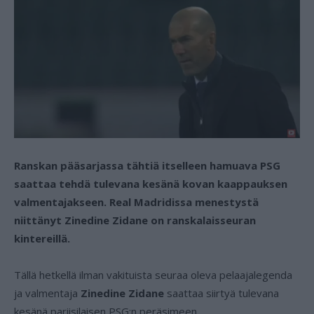
Ranskan pääsarjassa tähtiä itselleen hamuava PSG
saattaa tehdä tulevana kesänä kovan kaappauksen
valmentajakseen. Real Madridissa menestystä
niittänyt Zinedine Zidane on ranskalaisseuran
kintereillä.
Tällä hetkellä ilman vakituista seuraa oleva pelaajalegenda
ja valmentaja
Zinedine Zidane
saattaa siirtyä tulevana
kesänä pariisilaisen PSG:n peräsimeen.