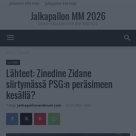
Jääkiekon MM-kisat
Jalkapallon EM-kisat
Jalkapallon MM 2026
KAIKKI JALKAPALLON MM-KISOISTA
Koti
uutiset
uutiset
Lähteet: Zinedine Zidane
siirtymässä PSG:n peräsimeen
kesällä?
Tekijä
Jalkapallonemkisat.com
-
07.01.2022 16:00