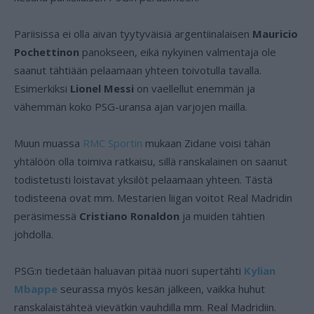
Pariisissa ei olla aivan tyytyväisiä argentiinalaisen
Mauricio
Pochettinon
panokseen, eikä nykyinen valmentaja ole
saanut tähtiään pelaamaan yhteen toivotulla tavalla.
Esimerkiksi
Lionel Messi
on vaellellut enemmän ja
vähemmän koko PSG-uransa ajan varjojen mailla.
Muun muassa
RMC Sportin
mukaan Zidane voisi tähän
yhtälöön olla toimiva ratkaisu, sillä ranskalainen on saanut
todistetusti loistavat yksilöt pelaamaan yhteen. Tästä
todisteena ovat mm. Mestarien liigan voitot Real Madridin
peräsimessä
Cristiano Ronaldon
ja muiden tähtien
johdolla.
PSG:n tiedetään haluavan pitää nuori supertähti
Kylian
Mbappe
seurassa myös kesän jälkeen, vaikka huhut
ranskalaistähteä vievätkin vauhdilla mm. Real Madridiin.