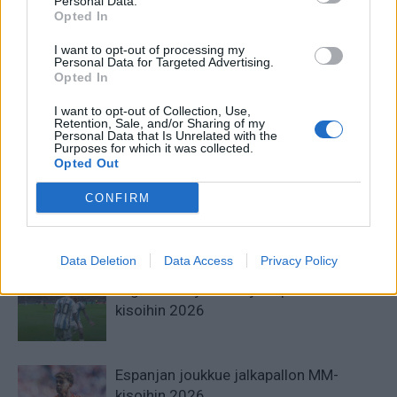
Personal Data.
Opted In
Edellinen artikkeli
Seuraava artikkeli
Real Madrid cup-otteluun ilman
Lähteet: Zinedine Zidane
I want to opt-out of processing my
ykköstähtiään – Gareth Balella
siirtymässä PSG:n peräsimeen
Personal Data for Targeted Advertising.
Opted In
ei vieläkään asiaa
kesällä?
kokoonpanoon
I want to opt-out of Collection, Use,
Retention, Sale, and/or Sharing of my
Personal Data that Is Unrelated with the
Purposes for which it was collected.
LIITTYVÄT ARTIKKELIT
LISÄÄ TEKIJÄLTÄ
Opted Out
CONFIRM
Jalkapallon MM-kisat 2026
Pudotuspelit – tässä kaavio
Data Deletion
Data Access
Privacy Policy
Argentiinan joukkue jalkapallon MM-
kisoihin 2026
Espanjan joukkue jalkapallon MM-
kisoihin 2026