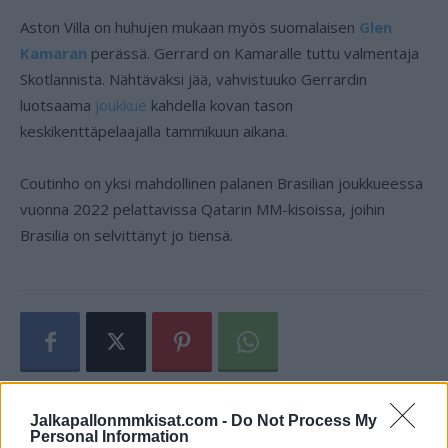
Aston Villa on huhujen mukaan myös suomalaisen
Glen
Kamaran
perässä. Gerrard on Kamaralle tuttu valmentaja
Skotlannista. Nähtäväksi jää, vahvistuuko Gerrardin
luotsaama
joukkue
kahdella kovan tason
keskikenttäpelaajalla tammikuun aikana.
Coutinho on yksi mahdollinen palanen Brasilian joukkueessa
vuonna 2022 pelattavissa Qatarin MM-kisoissa, joihin
Brasilia on selvittänyt jo tiensä.
Jalkapallonmmkisat.com -
Do Not Process My
Personal Information