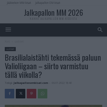
Jääkiekon MM-kisat
Jalkapallon EM-kisat
Jalkapallon MM 2026
KAIKKI JALKAPALLON MM-KISOISTA
Koti
uutiset
uutiset
Brasilialaistähti tekemässä paluun
Valioliigaan – siirto varmistuu
tällä viikolla?
Tekijä
Jalkapallonemkisat.com
-
06.01.2022 18:40