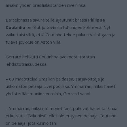
ainakin yhden brasilialaistähden riveihinsä.
Barcelonassa sivuraiteille ajautunut brassi
Philippe
Coutinho
on ollut jo tovin siirtohuhujen kohteena. Nyt
vaikuttaisi siltä, että Coutinho tekee paluun Valioliigaan ja
tuleva joukkue on Aston Villa.
Gerrard hehkutti Coutinhoa avoimesti torstain
lehdistötilaisuudessa.
– 63 maaottelua Brasilian paidassa, sarjavoittaja ja
uskomaton pelaaja Liverpoolissa. Ymmärrän, miksi hänet
yhdistetään moniin seuroihin, Gerrard sanoi.
– Ymmärrän, miksi niin monet fanit puhuvat hänestä. Sinua
ei kutsuta ”Taikuriksi”, ellet ole erityinen pelaaja. Coutinho
on pelaaja, jota kunnioitan.