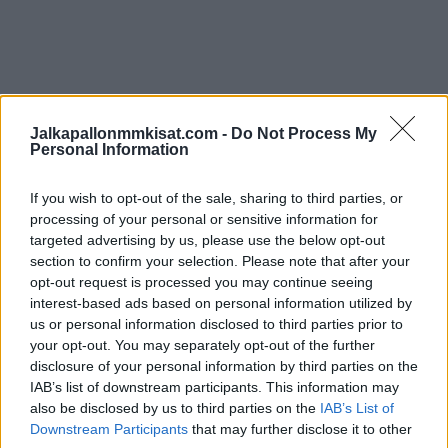
Jalkapallonmmkisat.com -
Do Not Process My
Personal Information
If you wish to opt-out of the sale, sharing to third parties, or
processing of your personal or sensitive information for
targeted advertising by us, please use the below opt-out
section to confirm your selection. Please note that after your
opt-out request is processed you may continue seeing
interest-based ads based on personal information utilized by
us or personal information disclosed to third parties prior to
your opt-out. You may separately opt-out of the further
Edellinen artikkeli
Seuraava artikkeli
disclosure of your personal information by third parties on the
IAB’s list of downstream participants. This information may
Kylian Mbappe teki MM-
Jalkapallon naisten MM-kisat
also be disclosed by us to third parties on the
IAB’s List of
historiaa hattutempullaan
2023 – otteluohjelma ja lohkot
Downstream Participants
that may further disclose it to other
finaalissa Ranskaa vastaan