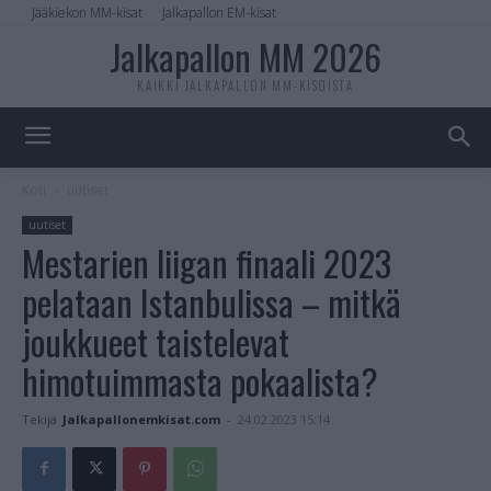
Jääkiekon MM-kisat
Jalkapallon EM-kisat
Jalkapallon MM 2026
KAIKKI JALKAPALLON MM-KISOISTA
Koti
uutiset
uutiset
Mestarien liigan finaali 2023
pelataan Istanbulissa – mitkä
joukkueet taistelevat
himotuimmasta pokaalista?
Tekijä
Jalkapallonemkisat.com
-
24.02.2023 15:14