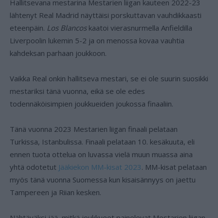
Hallitsevana mestarina Mestarien liigan kauteen 2022-23
lähtenyt Real Madrid näyttäisi porskuttavan vauhdikkaasti
eteenpäin.
Los Blancos
kaatoi vierasnurmella Anfieldilla
Liverpoolin lukemin 5-2 ja on menossa kovaa vauhtia
kahdeksan parhaan joukkoon.
Vaikka Real onkin hallitseva mestari, se ei ole suurin suosikki
mestariksi tänä vuonna, eikä se ole edes
todennäköisimpien joukkueiden joukossa finaaliin.
Tänä vuonna 2023 Mestarien liigan finaali pelataan
Turkissa, Istanbulissa. Finaali pelataan 10. kesäkuuta, eli
ennen tuota ottelua on luvassa vielä muun muassa aina
yhtä odotetut
Jääkiekon MM-kisat 2023
. MM-kisat pelataan
myös tänä vuonna Suomessa kun kisaisännyys on jaettu
Tampereen ja Riian kesken.
Nähtäväksi jää, mitkä joukkueet painelevat Mestarien liigan