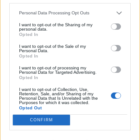
third parties.
Personal Data Processing Opt Outs
LIITTYVÄT ARTIKKELIT
LISÄÄ TEKIJÄLTÄ
I want to opt-out of the Sharing of my
personal data.
Jalkapallon MM-kisat 2026
Opted In
Pudotuspelit – tässä kaavio
I want to opt-out of the Sale of my
Personal Data.
Opted In
Argentiinan joukkue jalkapallon MM-
I want to opt-out of processing my
kisoihin 2026
Personal Data for Targeted Advertising.
Opted In
I want to opt-out of Collection, Use,
Espanjan joukkue jalkapallon MM-
Retention, Sale, and/or Sharing of my
Personal Data that Is Unrelated with the
kisoihin 2026
Purposes for which it was collected.
Opted Out
CONFIRM