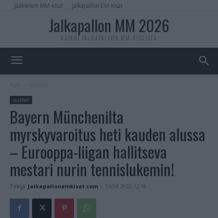
Jääkiekon MM-kisat
Jalkapallon EM-kisat
Jalkapallon MM 2026
KAIKKI JALKAPALLON MM-KISOISTA
Koti
uutiset
uutiset
Bayern Münchenilta
myrskyvaroitus heti kauden alussa
– Eurooppa-liigan hallitseva
mestari nurin tennislukemin!
Tekijä
Jalkapallonemkisat.com
-
06.08.2022 12:18