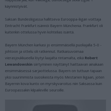
käynnistyivät.
Saksan Bundesliigassa hallitseva Eurooppa-liigan voittaja
Eintracht Frankfurt isännöi Bayern Münchenia. Frankfurt oli
kuitenkin ottelussa hyvin kohtelias isäntä.
Bayern München karkasi jo ensimmäisellä puoliajalla 5-0 -
johtoon ja ottelu oli ratkennut. Ratkaisuvoimaa
vierasjoukkueella löytyi laajalta rintamalta, eikä
Robert
Lewandowskin
siirtyminen näyttänyt haittaavan ainakaan
ensimmäisessä sarjaottelussa. Bayern on tuttuun tapaan
yksi suurimmista suosikeista myös Mestarien liigaan, joten
Bayernin kova kunto on myrskyvaroitus niin Saksassa kuin
Euroopassakin kilpaileville seuroille.