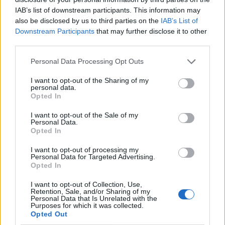
IAB’s list of downstream participants. This information may
Edellinen artikkeli
Seuraava artikkeli
also be disclosed by us to third parties on the
IAB’s List of
James Rodriguez nousi koko
Se oikea lentävä hollantilainen
Downstream Participants
that may further disclose it to other
jalkapallomaailman
– Robin van Persie maalasi
third parties.
tietoisuuteen Brasilian MM-
upealla puskumaalilla vuoden
kisoissa – katso
2014 MM-kisoissa
Personal Data Processing Opt Outs
kolumbialaisen kaikki maalit
I want to opt-out of the Sharing of my
personal data.
Opted In
LIITTYVÄT ARTIKKELIT
LISÄÄ TEKIJÄLTÄ
I want to opt-out of the Sale of my
Personal Data.
Opted In
Jalkapallon MM-kisat 2026
Pudotuspelit – tässä kaavio
I want to opt-out of processing my
Personal Data for Targeted Advertising.
Opted In
Argentiinan joukkue jalkapallon MM-
I want to opt-out of Collection, Use,
Retention, Sale, and/or Sharing of my
kisoihin 2026
Personal Data that Is Unrelated with the
Purposes for which it was collected.
Opted Out