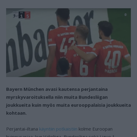
Bayern München avasi kautensa perjantaina
myrskyvaroituksella niin muita Bundesliigan
joukkueita kuin myös muita eurooppalaisia joukkueita
kohtaan.
Perjantai-iltana
käyntiin potkaistiin
kolme Euroopan
huippusarjaa, kun Valioliiga, Bundesliiga sekä Ligue 1