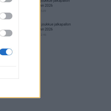
Espanjan joukkue jalkapallon
MM-kisoihin 2026
29.05.2026 15:09
Englannin joukkue jalkapallon
MM-kisoihin 2026
25.05.2026 12:46