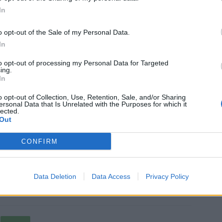
In
o opt-out of the Sale of my Personal Data.
ITY GUARD REFUSING
In
HE STADIUM FOR USA-
to opt-out of processing my Personal Data for Targeted
ing.
E TO CHANGE YOUR
In
LLOWED.”
o opt-out of Collection, Use, Retention, Sale, and/or Sharing
ersonal Data that Is Unrelated with the Purposes for which it
lected.
M/TVSGTHMYQ8
Out
CONFIRM
.com (@GrantWahl)
November 21, 2022
Data Deletion
Data Access
Privacy Policy
suoraan
Twitteristä
.