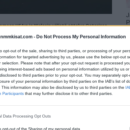
J
P
omaan USA:n ja Walesin välistä ottelua Qatarissa.
28
envalvojan toimesta pois vaihtamaan paitansa.
onmmkisat.com -
Do Not Process My Personal Information
Ja
ku
ivat, että
OneLove -kapteeninnauhat
jäävät kaappiin
tu
to opt-out of the sale, sharing to third parties, or processing of your per
ivärein koristeltuja kapteeninnauhoja tule käyttämään.
on
formation for targeted advertising by us, please use the below opt-out s
sista seuraamuksista.
tos
r selection. Please note that after your opt-out request is processed y
eing interest-based ads based on personal information utilized by us or
disclosed to third parties prior to your opt-out. You may separately opt-
äntä ei päästetty stadionille sisään Qatarissa katsomaan
losure of your personal information by third parties on the IAB’s list of
.
. This information may also be disclosed by us to third parties on the
IA
Participants
that may further disclose it to other third parties.
isään stadionille. ”Sinun täytyy vaihtaa paitasi. Se ei
l Data Processing Opt Outs
tään. Kuvassa Wahlilla on päällään musta paita, jossa on
o opt-out of the Sharing of my personal data.