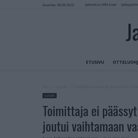
Jääkiekon MM-kisat
Jalkapallo
lauantai, 08.08.2026
J
ETUSIVU
OTTELUOHJ
Koti
uutiset
Toimittaja ei päässyt stadionille Qat
uutiset
Toimittaja ei päässyt
joutui vaihtamaan v