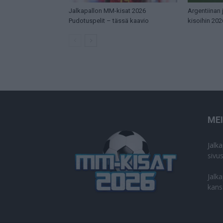
Jalkapallon MM-kisat 2026
Argentiinan
Pudotuspelit – tässä kaavio
kisoihin 202
ME
Jalk
sivu
Jalk
kans