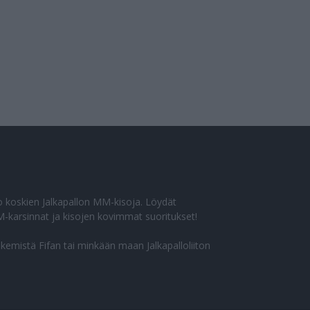
eto koskien Jalkapallon MM-kisoja. Löydät
-karsinnat ja kisojen kovimmat suoritukset!
ekemistä Fifan tai minkään maan Jalkapalloliiton