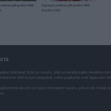
 joukkue jalkapallon MM-
Espanjan joukkue jalkapallon MM-
6
kisoihin 2026
ISTÄ
apallon MM kisat 2026
on sivusto, jolle on kerätty kaikki oleellinen ti
stoltamme MM-kisojen pelipaikat, mitkä joukkueet ovat läpäisseet MM
apallonmmkisat.com on täysin itsenäinen sivusto, jolla ei ole mitään t
sa.