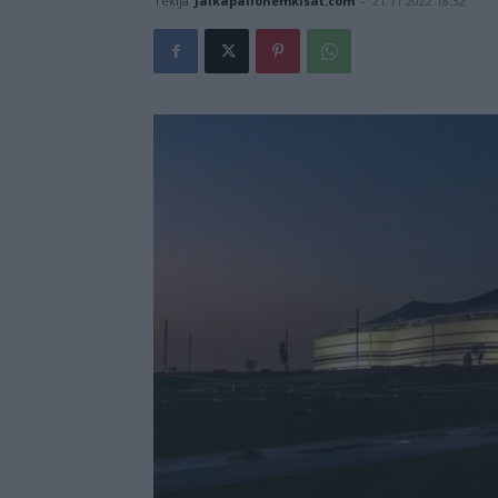
Tekijä
Jalkapallonemkisat.com
-
21.11.2022 18:32