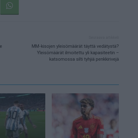
Seuraava artikkeli
me
MM-kisojen yleisömäärät täyttä vedätystä?
Yleisömäärät ilmoitettu yli kapasiteetin –
katsomossa silti tyhjiä penkkirivejä