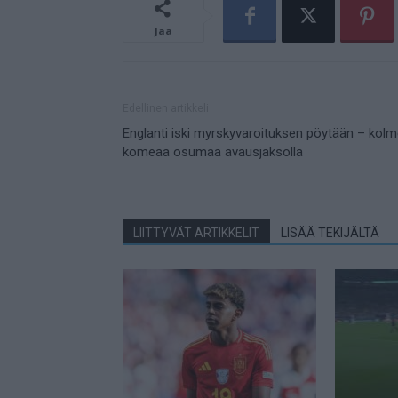
Jaa
Edellinen artikkeli
Englanti iski myrskyvaroituksen pöytään – kol
komeaa osumaa avausjaksolla
LIITTYVÄT ARTIKKELIT
LISÄÄ TEKIJÄLTÄ