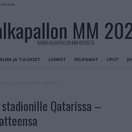
n EM-kisat
alkapallon MM 20
KAIKKI JALKAPALLON MM-KISOISTA
ELMA JA TULOKSET
LOHKOT
PELIPAIKAT
LIPUT
JO
arissa – joutui vaihtamaan vaatteensa
 stadionille Qatarissa –
aatteensa