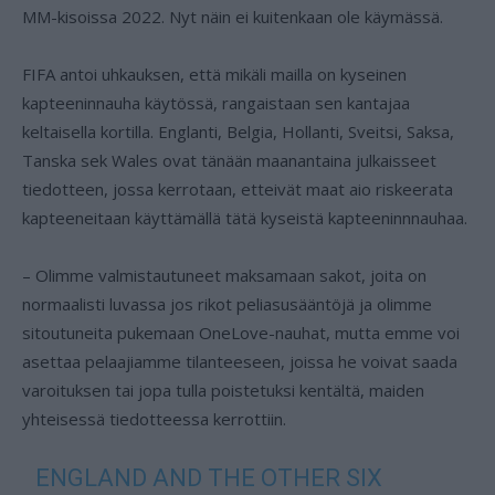
MM-kisoissa 2022. Nyt näin ei kuitenkaan ole käymässä.
FIFA antoi uhkauksen, että mikäli mailla on kyseinen
kapteeninnauha käytössä, rangaistaan sen kantajaa
keltaisella kortilla. Englanti, Belgia, Hollanti, Sveitsi, Saksa,
Tanska sek Wales ovat tänään maanantaina julkaisseet
tiedotteen, jossa kerrotaan, etteivät maat aio riskeerata
kapteeneitaan käyttämällä tätä kyseistä kapteeninnnauhaa.
– Olimme valmistautuneet maksamaan sakot, joita on
normaalisti luvassa jos rikot peliasusääntöjä ja olimme
sitoutuneita pukemaan OneLove-nauhat, mutta emme voi
asettaa pelaajiamme tilanteeseen, joissa he voivat saada
varoituksen tai jopa tulla poistetuksi kentältä, maiden
yhteisessä tiedotteessa kerrottiin.
ENGLAND AND THE OTHER SIX