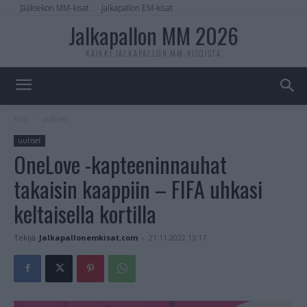
Jääkiekon MM-kisat
Jalkapallon EM-kisat
Jalkapallon MM 2026
KAIKKI JALKAPALLON MM-KISOISTA
Koti
uutiset
uutiset
OneLove -kapteeninnauhat
takaisin kaappiin – FIFA uhkasi
keltaisella kortilla
Tekijä
Jalkapallonemkisat.com
-
21.11.2022 13:17