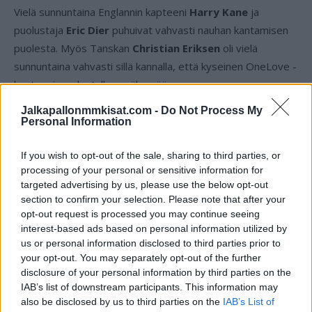
Vielä sunnuntaina Englannin kapteeni
Harry Kane
ja
puolustaja
Eric Dier
puhuivat vahvasti nauhan kantamisen
puolesta. Myös Tanskan
Christian Eriksen
oli vielä
sunnuntaina vahvasti sillä kannalla, että kyseinen OneLove -
kapteeninnauha tullaan näkemään.
Jalkapallonmmkisat.com -
Do Not Process My
Lue myös:
Ei voi olla totta! Myös Karim Benzema sivuun
Personal Information
Ranskan joukkueesta
If you wish to opt-out of the sale, sharing to third parties, or
processing of your personal or sensitive information for
targeted advertising by us, please use the below opt-out
section to confirm your selection. Please note that after your
opt-out request is processed you may continue seeing
interest-based ads based on personal information utilized by
us or personal information disclosed to third parties prior to
your opt-out. You may separately opt-out of the further
disclosure of your personal information by third parties on the
Edellinen artikkeli
Seuraava artikkeli
IAB’s list of downstream participants. This information may
also be disclosed by us to third parties on the
IAB’s List of
Ei voi olla totta! Myös Karim
Englanti iski myrskyvaroituksen