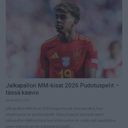
Jalkapallon MM-kisat 2026 Pudotuspelit –
tässä kaavio
28.06.2026 13:37
Jalkapallon MM-kisat 2026 huipentuvat seuraavaksi, kun
ohjelmassa on pudotuspelit. Tässä kaavio turnaukseen!
Jalkapallon MM-turnauksen lohkovaihe on saatu nyt taputeltua,
joten edessä on ne odotetut tosipelit....