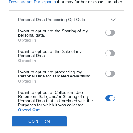
Downstream Participants
that may further disclose it to other
Benzema sivuun Ranskan
pöytään – kolme komeaa
third parties.
joukkueesta
osumaa avausjaksolla
Personal Data Processing Opt Outs
LIITTYVÄT ARTIKKELIT
LISÄÄ TEKIJÄLTÄ
I want to opt-out of the Sharing of my
personal data.
Opted In
Jalkapallon MM-kisat 2026
I want to opt-out of the Sale of my
Pudotuspelit – tässä kaavio
Personal Data.
Opted In
I want to opt-out of processing my
Argentiinan joukkue jalkapallon MM-
Personal Data for Targeted Advertising.
kisoihin 2026
Opted In
I want to opt-out of Collection, Use,
Retention, Sale, and/or Sharing of my
Personal Data that Is Unrelated with the
Espanjan joukkue jalkapallon MM-
Purposes for which it was collected.
kisoihin 2026
Opted Out
CONFIRM