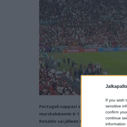
Jalkapall
If you wish 
Portugali nappasi viimeisen jaossa olleen 
sensitive in
confirm you
murskalukemin 6-1 tiistai-iltana Suomen 
continue se
Ronaldo sai jälleen tunteet kuohumaan t
information 