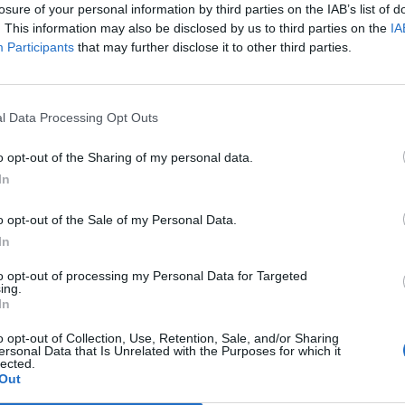
ku
losure of your personal information by third parties on the IAB’s list of
tu
 on pelattu ja seuraavaksi vuorossa on kaksi välipäivää.
. This information may also be disclosed by us to third parties on the
IA
on
Participants
that may further disclose it to other third parties.
 tsekkaa puolivälieräparit ja pelattujen otteluiden
tos
l Data Processing Opt Outs
li nähtävästi jälleen huono päivä ja mies antoi tämän
, mutta pääsi toisella puoliajalla kentälle. Joukkueen
o opt-out of the Sharing of my personal data.
eninnauhansa Ronaldolle.
In
kaan kapteenin esimerkin näyttämisestä. Kun muu joukkue
o opt-out of the Sale of my Personal Data.
ssa, marssi noin 15 minuuttia ottelussa pelannut Ronaldo
In
to opt-out of processing my Personal Data for Targeted
ing.
In
juhlimatta voittoa
o opt-out of Collection, Use, Retention, Sale, and/or Sharing
ersonal Data that Is Unrelated with the Purposes for which it
lected.
Out
DO (LEFT OF PICTURE)