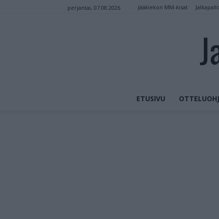
Jääkiekon MM-kisat
Jalkapall
perjantai, 07.08.2026
J
ETUSIVU
OTTELUOHJ