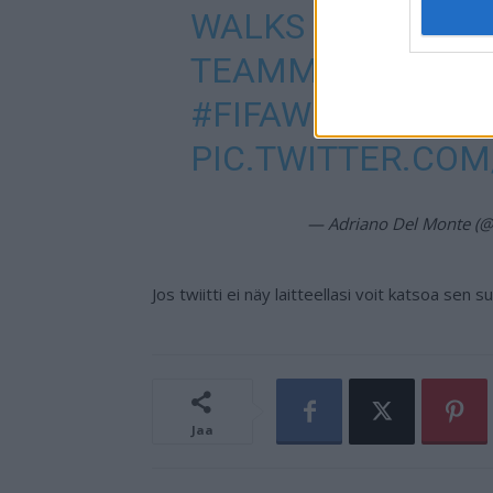
WALKS STRAIGHT 
TEAMMATES CELE
#FIFAWORLDCUP
PIC.TWITTER.CO
— Adriano Del Monte (
Jos twiitti ei näy laitteellasi voit katsoa sen 
Jaa