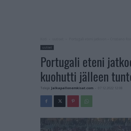
Koti
uutiset
Portugali eteni jatkoon – Cristiano R
uutiset
Portugali eteni jatk
kuohutti jälleen tun
Tekijä
Jalkapallonemkisat.com
-
07.12.2022 12:08