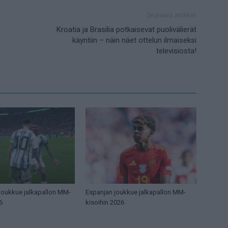
Seuraava artikkeli
Kroatia ja Brasilia potkaisevat puolivälierät
käyntiin – näin näet ottelun ilmaiseksi
televisiosta!
 joukkue jalkapallon MM-
Espanjan joukkue jalkapallon MM-
6
kisoihin 2026