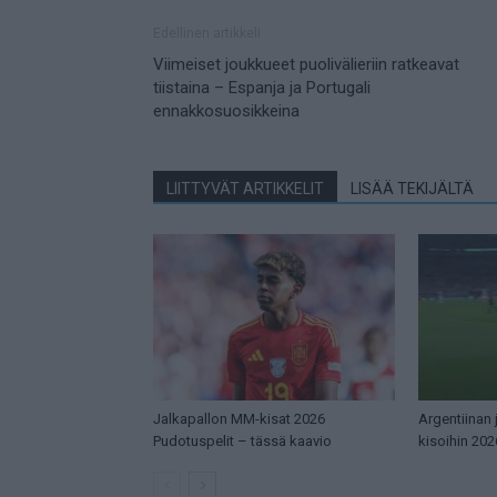
Edellinen artikkeli
Viimeiset joukkueet puolivälieriin ratkeavat
tiistaina – Espanja ja Portugali
ennakkosuosikkeina
LIITTYVÄT ARTIKKELIT
LISÄÄ TEKIJÄLTÄ
Jalkapallon MM-kisat 2026
Argentiinan
Pudotuspelit – tässä kaavio
kisoihin 202