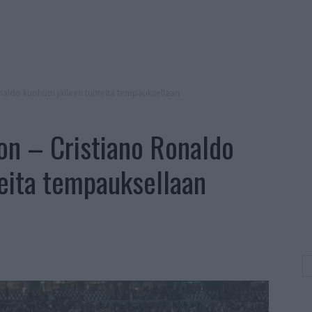
onaldo kuohutti jälleen tunteita tempauksellaan
oon – Cristiano Ronaldo
teita tempauksellaan