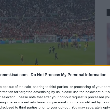
onmmkisat.com -
Do Not Process My Personal Information
J
to opt-out of the sale, sharing to third parties, or processing of your per
paikan puolivälierissä, kun se kaatoi Sveitsin
P
formation for targeted advertising by us, please use the below opt-out s
r selection. Please note that after your opt-out request is processed y
aikaa. Joukkueen suuren suuri supertähti Cristiano
28
eing interest-based ads based on personal information utilized by us or
empauksellaan.
Ja
disclosed to third parties prior to your opt-out. You may separately opt-