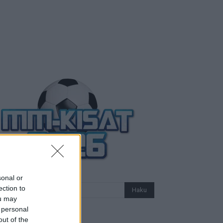
sonal or
ection to
ou may
 personal
out of the