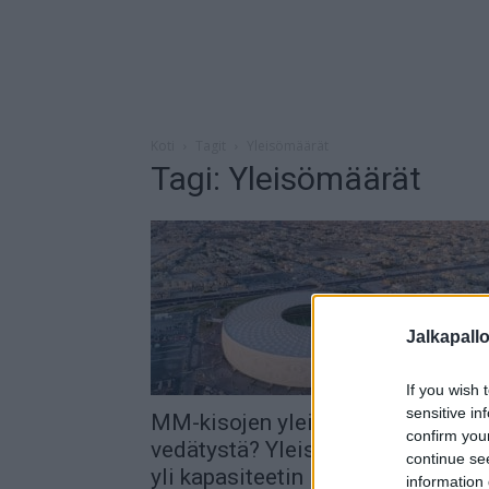
Koti
Tagit
Yleisömäärät
Tagi: Yleisömäärät
Jalkapall
If you wish 
sensitive in
MM-kisojen yleisömäärät täyttä
confirm you
vedätystä? Yleisömäärät ilmoitet
continue se
yli kapasiteetin – katsomossa
information 