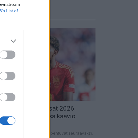
 downstream
B’s List of
TUOREIMMAT
alkapallon MM-kisat 2026
udotuspelit – tässä kaavio
.06.2026 13:37
lkapallon MM-kisat 2026 huipentuvat seuraavaksi,