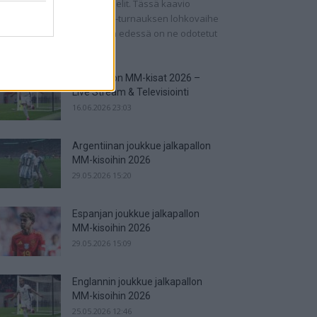
n ohjelmassa on pudotuspelit. Tässä kaavio
rnaukseen! Jalkapallon MM-turnauksen lohkovaihe
 saatu nyt taputeltua, joten edessä on ne odotetut
ipelit....
Jalkapallon MM-kisat 2026 –
Live Stream & Televisiointi
16.06.2026 23:03
Argentiinan joukkue jalkapallon
MM-kisoihin 2026
29.05.2026 15:20
Espanjan joukkue jalkapallon
MM-kisoihin 2026
29.05.2026 15:09
Englannin joukkue jalkapallon
MM-kisoihin 2026
25.05.2026 12:46