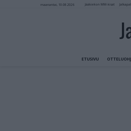
Jääkiekon MM-kisat
Jalkapa
maanantai, 10.08.2026
J
ETUSIVU
OTTELUOHJ