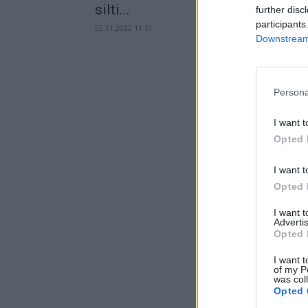
silti...
further disc
participants
22.11.2022 11:51
Downstream 
Persona
I want t
Opted 
I want t
Opted 
I want 
Advertis
Opted 
I want t
of my P
was col
Opted 