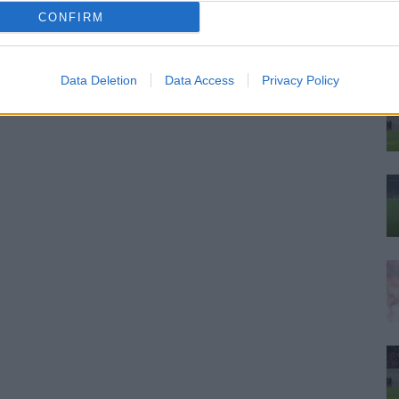
ku
CONFIRM
tu
on
tos
Data Deletion
Data Access
Privacy Policy