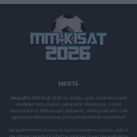
MEISTÄ
Jalkapallon MM kisat 2026
on sivusto, jolle on kerätty kaikki
oleellinen tieto koskien Jalkapallon MM-kisoja. Löydät
sivustoltamme MM-kisojen pelipaikat, mitkä joukkueet ovat
läpäisseet MM-karsinnat ja kisojen kovimmat suoritukset!
Jalkapallonmmkisat.com on täysin itsenäinen sivusto, jolla ei
ole mitään tekemistä Fifan tai minkään maan Jalkapalloliiton