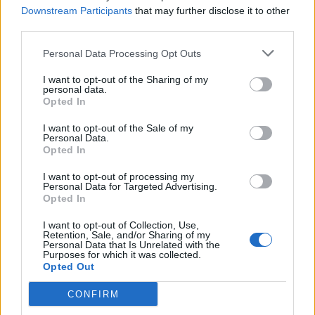
Downstream Participants
that may further disclose it to other
third parties.
Personal Data Processing Opt Outs
I want to opt-out of the Sharing of my
personal data.
Opted In
I want to opt-out of the Sale of my
Personal Data.
Opted In
I want to opt-out of processing my
Personal Data for Targeted Advertising.
Opted In
Jalkapallon MM-kisat 2026 Pudotuspelit –
I want to opt-out of Collection, Use,
Retention, Sale, and/or Sharing of my
tässä kaavio
Personal Data that Is Unrelated with the
Purposes for which it was collected.
28.06.2026 13:37
Opted Out
Jalkapallon MM-kisat 2026 huipentuvat seuraavaksi, kun
ohjelmassa on pudotuspelit. Tässä kaavio turnaukseen!
CONFIRM
Jalkapallon MM-turnauksen lohkovaihe on saatu nyt taputeltua,