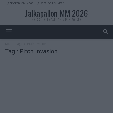
Jääkiekon MM-kisat
Jalkapallon EM-kisat
Jalkapallon MM 2026
KAIKKI JALKAPALLON MM-KISOISTA
Koti
Tagit
Pitch Invasion
Tagi: Pitch Invasion