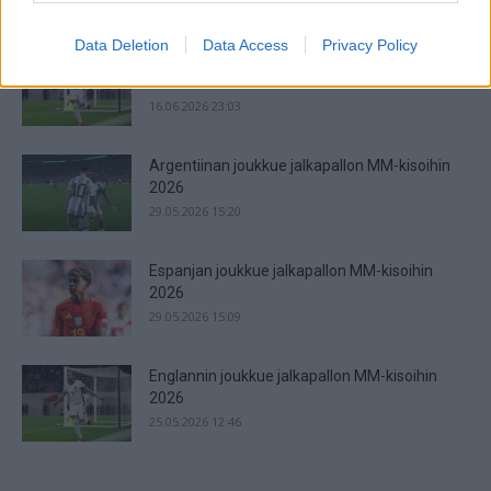
joten edessä on ne odotetut tosipelit....
Data Deletion
Data Access
Privacy Policy
Jalkapallon MM-kisat 2026 – Live Stream &
Televisiointi
16.06.2026 23:03
Argentiinan joukkue jalkapallon MM-kisoihin
2026
29.05.2026 15:20
Espanjan joukkue jalkapallon MM-kisoihin
2026
29.05.2026 15:09
Englannin joukkue jalkapallon MM-kisoihin
2026
25.05.2026 12:46