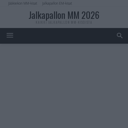
Jääkiekon MM-kisat
Jalkapallon EM-kisat
Jalkapallon MM 2026
KAIKKI JALKAPALLON MM-KISOISTA