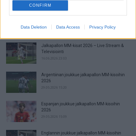
28.06.2026 13:37
CONFIRM
Jalkapallon MM-kisat 2026 huipentuvat seuraavaksi, kun
ohjelmassa on pudotuspelit. Tässä kaavio turnaukseen!
Jalkapallon MM-turnauksen lohkovaihe on saatu nyt taputeltua,
Data Deletion
Data Access
Privacy Policy
joten edessä on ne odotetut tosipelit....
Jalkapallon MM-kisat 2026 – Live Stream &
Televisiointi
16.06.2026 23:03
Argentiinan joukkue jalkapallon MM-kisoihin
2026
29.05.2026 15:20
Espanjan joukkue jalkapallon MM-kisoihin
2026
29.05.2026 15:09
Englannin joukkue jalkapallon MM-kisoihin