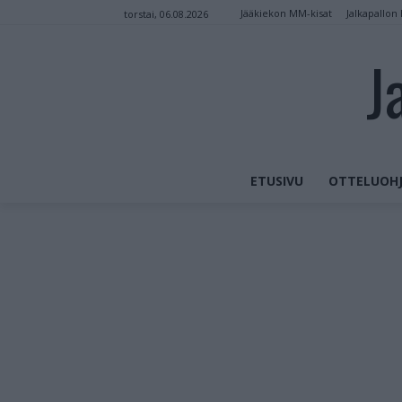
Jääkiekon MM-kisat
Jalkapallon
torstai, 06.08.2026
J
ETUSIVU
OTTELUOHJ