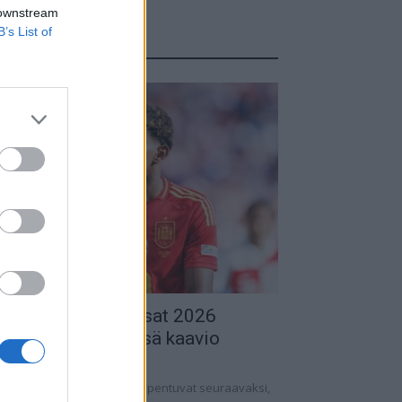
 downstream
B’s List of
TUOREIMMAT
alkapallon MM-kisat 2026
udotuspelit – tässä kaavio
.06.2026 13:37
lkapallon MM-kisat 2026 huipentuvat seuraavaksi,