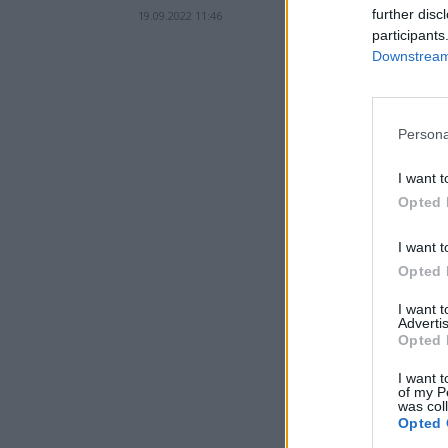
further disc
19.09.2022 11:46
participants
Downstream 
Persona
I want t
Opted 
I want t
Opted 
I want 
Advertis
Opted 
I want t
of my P
was col
Opted 