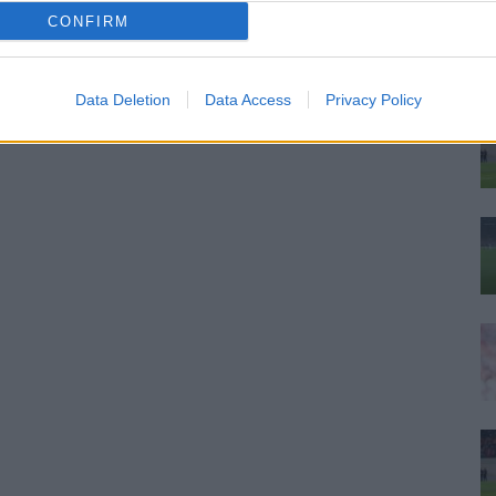
ku
CONFIRM
tu
on
tos
Data Deletion
Data Access
Privacy Policy