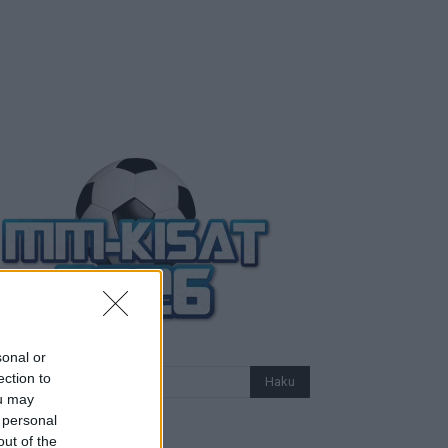
sonal or
ection to
ou may
 personal
out of the