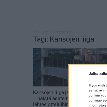
Koti
Tagit
Kansojen liiga
Tagi: Kansojen liiga
Jalkapall
If you wish 
sensitive in
Kansojen liiga jatkuu tällä viikolla
confirm you
– näistä asetelmista Huuhkajat
continue se
lähtee otteluihinsa
information 