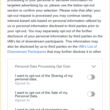
targeted advertising by us, please use the below opt-out
section to confirm your selection. Please note that after your
LIITTYVÄT ARTIKKELIT
LISÄÄ TEKIJÄLTÄ
opt-out request is processed you may continue seeing
interest-based ads based on personal information utilized by
us or personal information disclosed to third parties prior to
Jalkapallon MM-kisat 2026
your opt-out. You may separately opt-out of the further
Pudotuspelit – tässä kaavio
disclosure of your personal information by third parties on the
IAB’s list of downstream participants. This information may
also be disclosed by us to third parties on the
IAB’s List of
Argentiinan joukkue jalkapallon MM-
Downstream Participants
that may further disclose it to other
third parties.
kisoihin 2026
Personal Data Processing Opt Outs
Espanjan joukkue jalkapallon MM-
I want to opt-out of the Sharing of my
personal data.
kisoihin 2026
Opted In
I want to opt-out of the Sale of my
Personal Data.
Opted In
I want to opt-out of processing my