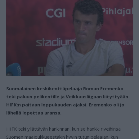
Suomalainen keskikenttäpelaaja Roman Eremenko
teki paluun pelikentille ja Veikkausliigaan liityttyään
HIFK:n paitaan loppukauden ajaksi. Eremenko oli jo
lähellä lopettaa uransa.
HIFK teki yllättävän hankinnan, kun se hankki riveihinsä
Suomen maajoukkueestakin hyvin tutun pelaajan, kun