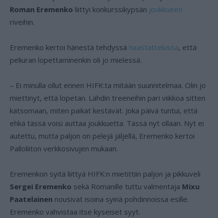
Roman Eremenko
liittyi konkurssikypsän
joukkueen
riveihin.
Eremenko kertoi hänestä tehdyssä
haastattelussa
, että
peliuran lopettaminenkin oli jo mielessä.
– Ei minulla ollut ennen HIFK:ta mitään suunnitelmaa. Olin jo
miettinyt, että lopetan. Lähdin treeneihin pari viikkoa sitten
katsomaan, miten paikat kestävät. Joka päivä tuntui, että
ehkä tässä voisi auttaa joukkuetta. Tässä nyt ollaan. Nyt ei
autettu, mutta paljon on pelejä jäljellä, Eremenko kertoi
Palloliiton verkkosivujen mukaan.
Eremenkon syitä liittyä HIFK:n mietittiin paljon ja pikkuveli
Sergei Eremenko
sekä Romanille tuttu valmentaja
Mixu
Paatelainen
nousivat isoina syinä pohdinnoissa esille.
Eremenko vahvistaa itse kyseiset syyt.