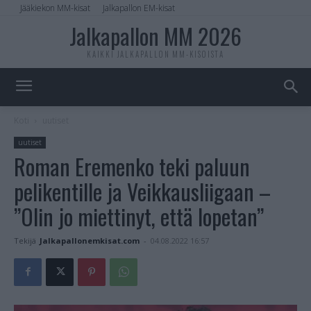
Jääkiekon MM-kisat
Jalkapallon EM-kisat
Jalkapallon MM 2026
KAIKKI JALKAPALLON MM-KISOISTA
Koti
uutiset
uutiset
Roman Eremenko teki paluun
pelikentille ja Veikkausliigaan –
”Olin jo miettinyt, että lopetan”
Tekijä
Jalkapallonemkisat.com
-
04.08.2022 16:57