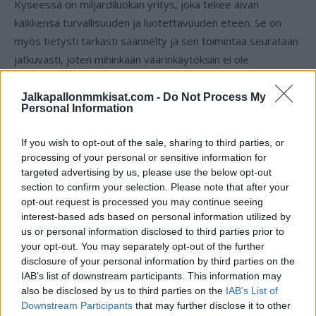
Kyseessä on miljardiluokan yritys, joka tekee aivan
kaikkensa turvallisuuden ja luotettavuuden eteen. Se on
myös tietysti tarkasti säännelty ja sen toimintaa seurataan
jatkuvasti, joten mihinkään väärinkäytöksiin ei ole
yksinkertaisesti varaa, koska maine menee yhdestäkin
epäonnistumisesta.
Jalkapallonmmkisat.com -
Do Not Process My
Personal Information
If you wish to opt-out of the sale, sharing to third parties, or
processing of your personal or sensitive information for
targeted advertising by us, please use the below opt-out
section to confirm your selection. Please note that after your
opt-out request is processed you may continue seeing
interest-based ads based on personal information utilized by
us or personal information disclosed to third parties prior to
Edellinen artikkeli
Seuraava artikkeli
your opt-out. You may separately opt-out of the further
disclosure of your personal information by third parties on the
Adidaksen teknologia sen
Huimat panokset keskiviikkona
IAB’s list of downstream participants. This information may
vahvisti: Cristiano Ronaldo ei
– jääkö Argentiina
also be disclosed by us to third parties on the
IAB’s List of
osunut palloon Portugalin
alkulohkoon?
Downstream Participants
that may further disclose it to other
avausmaalissa