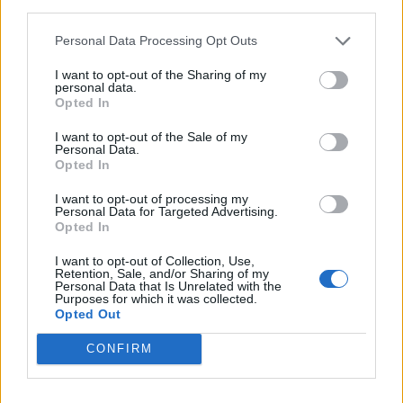
third parties.
Personal Data Processing Opt Outs
LIITTYVÄT ARTIKKELIT
LISÄÄ TEKIJÄLTÄ
I want to opt-out of the Sharing of my
personal data.
Jalkapallon MM-kisat 2026
Opted In
Pudotuspelit – tässä kaavio
I want to opt-out of the Sale of my
Personal Data.
Opted In
Argentiinan joukkue jalkapallon MM-
I want to opt-out of processing my
kisoihin 2026
Personal Data for Targeted Advertising.
Opted In
I want to opt-out of Collection, Use,
Espanjan joukkue jalkapallon MM-
Retention, Sale, and/or Sharing of my
Personal Data that Is Unrelated with the
kisoihin 2026
Purposes for which it was collected.
Opted Out
CONFIRM