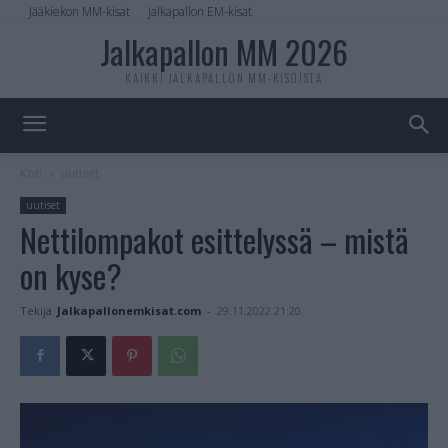
Jääkiekon MM-kisat
Jalkapallon EM-kisat
Jalkapallon MM 2026
KAIKKI JALKAPALLON MM-KISOISTA
Koti
uutiset
uutiset
Nettilompakot esittelyssä – mistä
on kyse?
Tekijä
Jalkapallonemkisat.com
-
29.11.2022 21:20