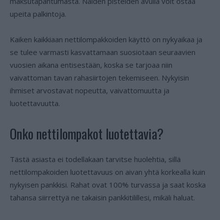
maksutapahtumasta. Näiden pisteiden avulla voit ostaa
upeita palkintoja.
Kaiken kaikkiaan nettilompakkoiden käyttö on nykyaikaa ja
se tulee varmasti kasvattamaan suosiotaan seuraavien
vuosien aikana entisestään, koska se tarjoaa niin
vaivattoman tavan rahasiirtojen tekemiseen. Nykyisin
ihmiset arvostavat nopeutta, vaivattomuutta ja
luotettavuutta.
Onko nettilompakot luotettavia?
Tästä asiasta ei todellakaan tarvitse huolehtia, sillä
nettilompakoiden luotettavuus on aivan yhtä korkealla kuin
nykyisen pankkisi. Rahat ovat 100% turvassa ja saat koska
tahansa siirrettyä ne takaisin pankkitilillesi, mikäli haluat.