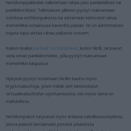
Nettilomppakkoihin talletetaan rahaa joko pankkitililtäsi tai
pankkikortiltasi. Talletuksen jälkeen pystyt maksamaan
ostoksia nettilompakosta tai siirtämään kätevästi rahaa
esimerkiksi ostaessasi kaverilta paidan. Se on äärimmäisen
nopea tapa siirtää rahaa paikasta toiseen.
Kaiken lisäksi
parhaat nettilompakot
, kuten Skrill, tarjoavat
vielä oman pankkikortinkin, jolla pystyt maksamaan
esimerkiksi kaupassa.
Nykyisin pystyt ostamaan Skrillin kautta myös
kryptovaluuttoja, joten mikäli olet kiinnostunut
virtuaalivaluuttoihin sijoittamisesta, niin myös tämä on
mahdollista.
Nettilompakot tarjoavat myös erilaisia uskollisuusohjelmia,
joissa pääset keräämään pisteitä jokaisesta