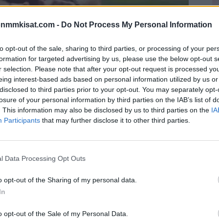
J
onmmkisat.com -
Do Not Process My Personal Information
P
to opt-out of the sale, sharing to third parties, or processing of your per
28
formation for targeted advertising by us, please use the below opt-out s
Ja
sut puheenaiheeksi kentältä muutaman
r selection. Please note that after your opt-out request is processed y
ku
t ovat venyneet MM-kisoissa 2022 ennätyspitkiksi.
eing interest-based ads based on personal information utilized by us or
tu
disclosed to third parties prior to your opt-out. You may separately opt-
on
losure of your personal information by third parties on the IAB’s list of
ta kentän ulkopuolisesta asiasta jo pitkään ja myös
tos
. This information may also be disclosed by us to third parties on the
IA
stä
sekä
huonotasoisesta ruoasta
.
Participants
that may further disclose it to other third parties.
. Puheenaiheeksi on nimittäin noussut MM-kisoissa
immäisten kisapäivien aikana ennätyspitkiksi.
l Data Processing Opt Outs
 Englannin ja Iranin välillä oli MM-historian pisin, siinä
o opt-out of the Sharing of my personal data.
In
. Kummallakin puoliajalla lisäaikaa tarvittiin lähes 14
o opt-out of the Sale of my Personal Data.