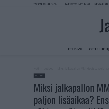
Jääkiekon MM-kisat
Jalkapallon
torstai, 06.08.2026
J
ETUSIVU
OTTELUOHJ
Koti
uutiset
Miksi jalkapallon MM-kisoissa pelataan
uutiset
Miksi jalkapallon MM
paljon lisäaikaa? En