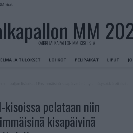
 EM-kisat
alkapallon MM 20
KAIKKI JALKAPALLON MM-KISOISTA
ELMA JA TULOKSET
LOHKOT
PELIPAIKAT
LIPUT
JO
 niin paljon lisäaikaa? Ensimmäisinä kisapäivinä nähty ennätyspitkiä otteluita
-kisoissa pelataan niin
simmäisinä kisapäivinä