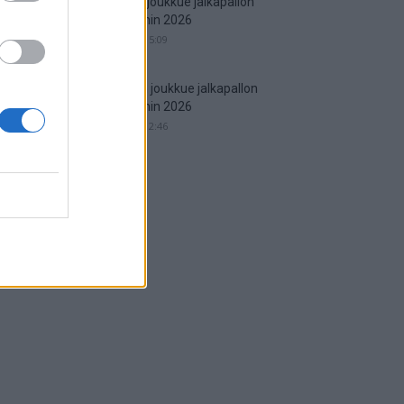
Espanjan joukkue jalkapallon
MM-kisoihin 2026
29.05.2026 15:09
Englannin joukkue jalkapallon
MM-kisoihin 2026
25.05.2026 12:46