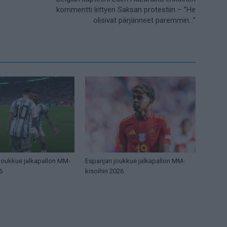
kommentti liittyen Saksan protestiin – ”He
olisivat pärjänneet paremmin…”
 joukkue jalkapallon MM-
Espanjan joukkue jalkapallon MM-
6
kisoihin 2026