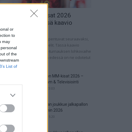
alkapallon MM-kisat 2026
udotuspelit – tässä kaavio
sonal or
.06.2026 13:37
ection to
lkapallon MM-kisat 2026 huipentuvat seuraavaksi,
ou may
n ohjelmassa on pudotuspelit. Tässä kaavio
 personal
rnaukseen! Jalkapallon MM-turnauksen lohkovaihe
out of the
 saatu nyt taputeltua, joten edessä on ne odotetut
 downstream
ipelit....
B’s List of
Jalkapallon MM-kisat 2026 –
Live Stream & Televisiointi
16.06.2026 23:03
Argentiinan joukkue jalkapallon
MM-kisoihin 2026
29.05.2026 15:20