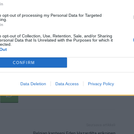
In
et, joita on näissäkin kisoissa nähty paljon. The
ohjeistettu, että ottelun tulee kestää vähintään 100
to opt-out of processing my Personal Data for Targeted
ing.
tteluissa olisi annettava yhteensä kymmenen minuutin
In
o opt-out of Collection, Use, Retention, Sale, and/or Sharing
ersonal Data that Is Unrelated with the Purposes for which it
lected.
min pelikelloon. Kun pallo ei aktiivisesti ole pelissä,
Out
a lisätään mukaan lisäaikaan. Tästä johtuen Qatarissa
euksellisen pitkiä.
CONFIRM
Data Deletion
Data Access
Privacy Policy
Seuraava artikkeli
Belgian kapteeni Eden Hazardilta erikoinen