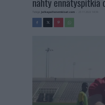
nähty ennätyspitkiä o
Tekijä
Jalkapallonemkisat.com
-
23.11.2022 14:36