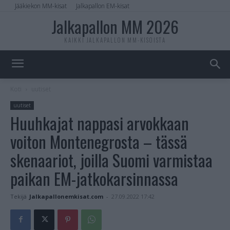
Jääkiekon MM-kisat
Jalkapallon EM-kisat
Jalkapallon MM 2026
KAIKKI JALKAPALLON MM-KISOISTA
Koti
uutiset
uutiset
Huuhkajat nappasi arvokkaan
voiton Montenegrosta – tässä
skenaariot, joilla Suomi varmistaa
paikan EM-jatkokarsinnassa
Tekijä
Jalkapallonemkisat.com
-
27.09.2022 17:42