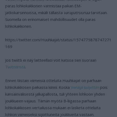
paras lohkokakkonen varmistaa paikan EM-
jatkokarsinnoissa, mikäli tällaista
varapatruunaa
tarvitaan.
Suomella on erinomaiset mahdollisuudet olla paras
lohkokakkonen.
https://twitter.com/Huuhkajat/status/1574775878747271
169
Jos twiitti ei näy laitteellasi voit katsoa sen suoraan
Twitteristä
.
Ennen tiistain viimeisiä otteluita Huuhkajat on parhaan
lohkokakkosen paikassa kiinni. Koska
Venäjä suljettiin
pois
kansainvälisestä jalkapallosta, tuli yhteen lohkoon yhden
joukkueen vajaus. Tämän myötä B-liigassa parhaan
lohkokakkosen vertailussa mukaan ei lasketa otteluita
lohkon viimeiseksi sijoittuneita joukkueita vastaan.