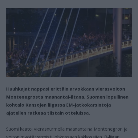
Huuhkajat nappasi erittäin arvokkaan vierasvoiton
Montenegrosta maanantai-iltana. Suomen lopullinen
kohtalo Kansojen liigassa EM-jatkokarsintoja
ajatellen ratkeaa tiistain otteluissa.
Suomi kaatoi vierasnurmella maanantaina Montenegron ja
voiton myötä varmisti lohkossaan kakkossijan. B-liigan