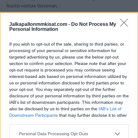
Ruotsi voittaa Slovenian.
Jalkapallonmmkisat.com -
Do Not Process My
Personal Information
If you wish to opt-out of the sale, sharing to third parties, or
processing of your personal or sensitive information for
targeted advertising by us, please use the below opt-out
section to confirm your selection. Please note that after your
opt-out request is processed you may continue seeing
Edellinen artikkeli
Seuraava artikkeli
interest-based ads based on personal information utilized by
Kansojen liiga jatkuu tällä
Omia maaleja, Neymarin
us or personal information disclosed to third parties prior to
viikolla – näistä asetelmista
teatterit… Katso MM-kisojen
your opt-out. You may separately opt-out of the further
Huuhkajat lähtee otteluihinsa
2018 TOP 10 -hauskimmat
disclosure of your personal information by third parties on the
hetket!
IAB’s list of downstream participants. This information may
also be disclosed by us to third parties on the
IAB’s List of
Downstream Participants
that may further disclose it to other
LIITTYVÄT ARTIKKELIT
LISÄÄ TEKIJÄLTÄ
third parties.
Personal Data Processing Opt Outs
Jalkapallon MM-kisat 2026