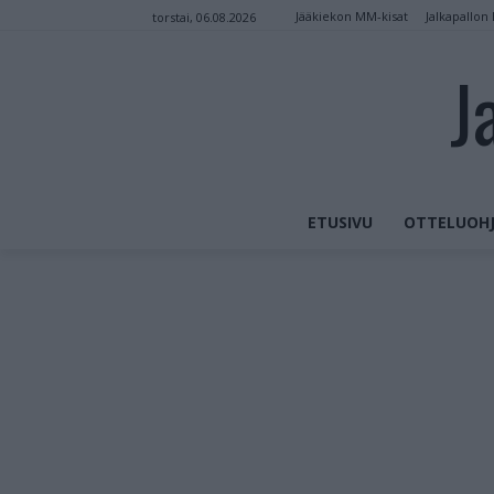
Jääkiekon MM-kisat
Jalkapallon
torstai, 06.08.2026
J
ETUSIVU
OTTELUOHJ