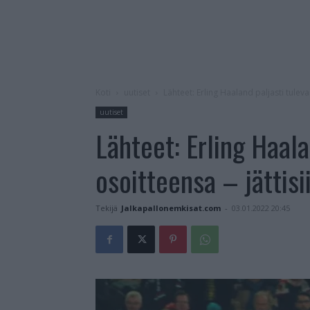
Koti
uutiset
Lähteet: Erling Haaland paljasti tuleva
uutiset
Lähteet: Erling Haala
osoitteensa – jättisi
Tekijä
Jalkapallonemkisat.com
-
03.01.2022 20:45