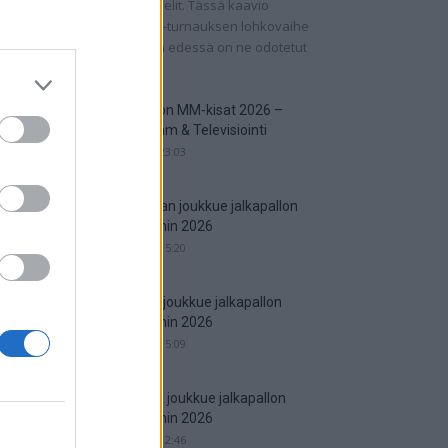
n ohjelmassa on pudotuspelit. Tässä kaavio
rnaukseen! Jalkapallon MM-turnauksen lohkovaihe
 saatu nyt taputeltua, joten edessä on ne odotetut
ipelit....
Jalkapallon MM-kisat 2026 –
Live Stream & Televisiointi
16.06.2026 23:03
Argentiinan joukkue jalkapallon
MM-kisoihin 2026
29.05.2026 15:20
Espanjan joukkue jalkapallon
MM-kisoihin 2026
29.05.2026 15:09
Englannin joukkue jalkapallon
MM-kisoihin 2026
25.05.2026 12:46