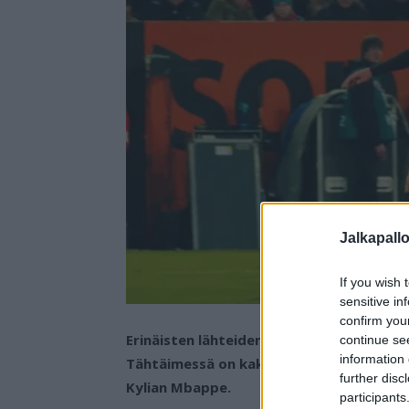
Jalkapall
If you wish 
sensitive in
confirm you
Erinäisten lähteiden mukaan Real Madrid 
continue se
information 
Tähtäimessä on kaksi nuorta supertähteä 
further disc
Kylian Mbappe.
participants