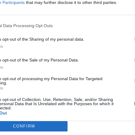
ku
Participants
that may further disclose it to other third parties.
tu
 ei aio siirtyä kesken kauden pois PSG:stä. Kesän
on
.
tos
l Data Processing Opt Outs
aa olla liikahtamassa kesällä. Espanjalaisen
AS:n mukaan
o opt-out of the Sharing of my personal data.
i Espanjaa.
In
panjaan maana ja ostanut vuosi sitten talon Malagasta.
o opt-out of the Sale of my Personal Data.
lisi nähty Malagan kaduilla ja häneltä olisi kysytty ensi
In
eman mukaan vastannut ”pelaan Espanjassa”. Haalandin
oteen 2024.
to opt-out of processing my Personal Data for Targeted
ing.
In
vat Real Madrid ja Barcelona. Kun huomioidaan näistä
o opt-out of Collection, Use, Retention, Sale, and/or Sharing
al Madrid vahvoilla, mikäli Erling Haaland suuntaa
ersonal Data that Is Unrelated with the Purposes for which it
lected.
Out
:n kanssa päättyy ensi kesänä.
ESPN:n mukaan
Real olisi
CONFIRM
sän siirtoikkunassa.