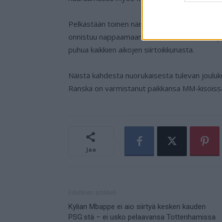
Pelkästään toinen näistä siirroista toteutues
onnistuu nappaamaan kummankin nuoren super
puhua kaikkien aikojen siirtoikkunasta.
Näistä kahdesta nuorukaisesta tulevan joul
Ranska on varmistanut paikkansa MM-kisoissa. 
Jaa
Edellinen artikkeli
Kylian Mbappe ei aio siirtyä kesken kauden
PSG:stä – ei usko pelaavansa Tottenhamissa