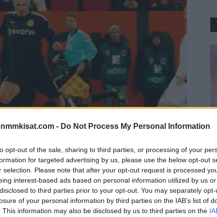
onmmkisat.com -
Do Not Process My Personal Information
to opt-out of the sale, sharing to third parties, or processing of your per
formation for targeted advertising by us, please use the below opt-out s
J
r selection. Please note that after your opt-out request is processed y
tulee hurjastelemaan kesän siirtoikkunassa.
eing interest-based ads based on personal information utilized by us or
P
disclosed to third parties prior to your opt-out. You may separately opt-
– norjalainen Erling Haaland sekä ranskalainen
28
losure of your personal information by third parties on the IAB’s list of
Ja
. This information may also be disclosed by us to third parties on the
IA