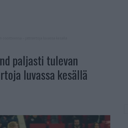
n osoitteensa – jättisiirtoja luvassa kesällä
nd paljasti tulevan
irtoja luvassa kesällä