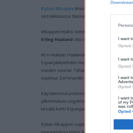
Downstream 
Kylian Mbappe
ilmoitti tovi sitten, että hän
siirtoikkunassa tilanne voi kuitenkin olla toinen
Persona
Mbappen lisäksi toinen nuori supertähti saatt
I want t
Erling Haaland
olisi siirtymässä kesällä koht
Opted 
AS:n mukaan Haalandin isä olisi rakastunut Es
I want t
Espanjalaislehden mukaan myös poika-Haaland o
Opted 
vuoden seuraa. Tähän norjalaistähti on kuul
sopimus Dortmundin kanssa on voimassa vu
I want 
Advertis
Opted 
Käytännössä potentiaalisia vaihtoehtoja olisi
I want t
jälkimmäisen ongelmat talouden kanssa, on Re
of my P
was col
kesällä kohti Espanjaa.
Opted 
Kylian Mbappen sopimus pariisilaisseura PSG
naaraamassa myös Mbappen riveihinsä ensi ke