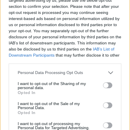
targeted advertising by us, please use the below opt-out
section to confirm your selection. Please note that after your
opt-out request is processed you may continue seeing
interest-based ads based on personal information utilized by
us or personal information disclosed to third parties prior to
your opt-out. You may separately opt-out of the further
disclosure of your personal information by third parties on the
IAB’s list of downstream participants. This information may
also be disclosed by us to third parties on the
IAB’s List of
Downstream Participants
that may further disclose it to other
third parties.
Personal Data Processing Opt Outs
I want to opt-out of the Sharing of my
personal data.
Edellinen artikkeli
Seuraava artikkeli
Opted In
Saksan maajoukkuetoppari
FIFA teki ainoan oikean
I want to opt-out of the Sale of my
Niklas Süle siirtyy kesällä
päätöksen – Venäjä ulos
Personal Data.
ilmaiseksi pois Bayernista
kansainvälisestä
Opted In
jalkapalloilusta
I want to opt-out of processing my
Personal Data for Targeted Advertising.