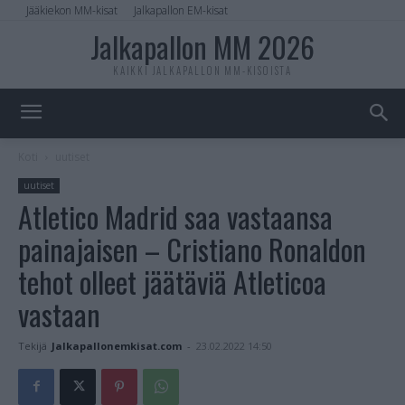
Jääkiekon MM-kisat
Jalkapallon EM-kisat
Jalkapallon MM 2026
KAIKKI JALKAPALLON MM-KISOISTA
Koti
uutiset
uutiset
Atletico Madrid saa vastaansa
painajaisen – Cristiano Ronaldon
tehot olleet jäätäviä Atleticoa
vastaan
Tekijä
Jalkapallonemkisat.com
-
23.02.2022 14:50