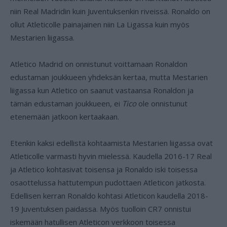
niin Real Madridin kuin Juventuksenkin riveissä. Ronaldo on
ollut Atleticolle painajainen niin La Ligassa kuin myös
Mestarien liigassa.
Atletico Madrid on onnistunut voittamaan Ronaldon
edustaman joukkueen yhdeksän kertaa, mutta Mestarien
liigassa kun Atletico on saanut vastaansa Ronaldon ja
tämän edustaman joukkueen, ei
Tico
ole onnistunut
etenemään jatkoon kertaakaan.
Etenkin kaksi edellistä kohtaamista Mestarien liigassa ovat
Atleticolle varmasti hyvin mielessä. Kaudella 2016-17 Real
ja Atletico kohtasivat toisensa ja Ronaldo iski toisessa
osaottelussa hattutempun pudottaen Atleticon jatkosta.
Edellisen kerran Ronaldo kohtasi Atleticon kaudella 2018-
19 Juventuksen paidassa. Myös tuolloin CR7 onnistui
iskemään hatullisen Atleticon verkkoon toisessa