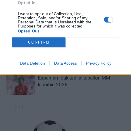
Opted In
LIITTYVÄT ARTIKKELIT
LISÄÄ TEKIJÄLTÄ
I want to opt-out of Collection, Use,
Retention, Sale, and/or Sharing of my
Jalkapallon MM-kisat 2026
Personal Data that Is Unrelated with the
Purposes for which it was collected.
Pudotuspelit – tässä kaavio
Opted Out
CONFIRM
Argentiinan joukkue jalkapallon MM-
kisoihin 2026
Data Deletion
Data Access
Privacy Policy
Espanjan joukkue jalkapallon MM-
kisoihin 2026