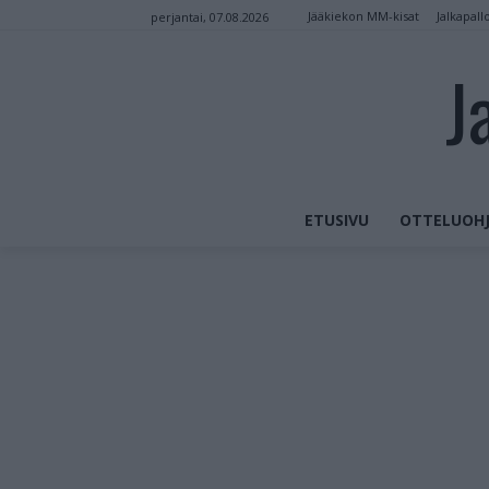
Jääkiekon MM-kisat
Jalkapall
perjantai, 07.08.2026
J
ETUSIVU
OTTELUOHJ