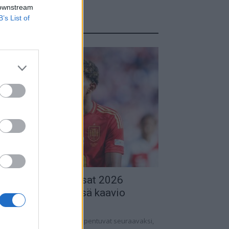
 downstream
B’s List of
TUOREIMMAT
alkapallon MM-kisat 2026
udotuspelit – tässä kaavio
.06.2026 13:37
lkapallon MM-kisat 2026 huipentuvat seuraavaksi,