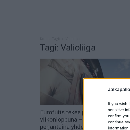
Koti
Tagit
Valioliiga
Tagi: Valioliiga
Jalkapall
If you wish 
sensitive in
Eurofutis tekee paluun
confirm you
viikonloppuna – Valioliiga käyntii
continue se
perjantaina yhdellä ottelulla
information 