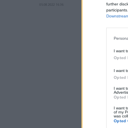
further disc
05.08.2022 16:36
participants
Downstream 
Persona
I want t
Opted 
I want t
Opted 
I want 
Advertis
Opted 
I want t
of my P
was col
Opted 