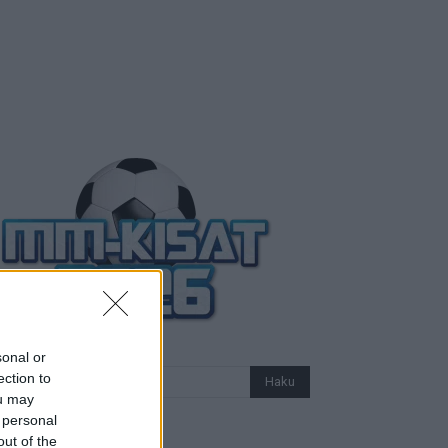
sonal or
ection to
ou may
 personal
out of the