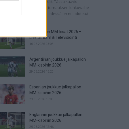
n ohjelmassa on pudotuspelit. Tässä kaavio
rnaukseen! Jalkapallon MM-turnauksen lohkovaihe
 saatu nyt taputeltua, joten edessä on ne odotetut
ipelit....
Jalkapallon MM-kisat 2026 –
Live Stream & Televisiointi
16.06.2026 23:03
Argentiinan joukkue jalkapallon
MM-kisoihin 2026
29.05.2026 15:20
Espanjan joukkue jalkapallon
MM-kisoihin 2026
29.05.2026 15:09
Englannin joukkue jalkapallon
MM-kisoihin 2026
25.05.2026 12:46