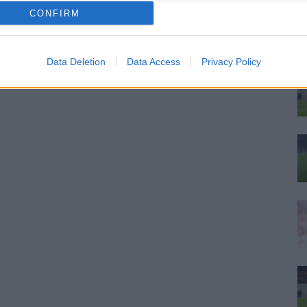
ku
CONFIRM
tu
on
tos
Data Deletion
Data Access
Privacy Policy