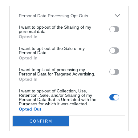
third parties.
Personal Data Processing Opt Outs
I want to opt-out of the Sharing of my
personal data.
Opted In
I want to opt-out of the Sale of my
Personal Data.
Opted In
I want to opt-out of processing my
Personal Data for Targeted Advertising.
Opted In
Jalkapallon MM-kisat 2026 Pudotuspelit –
tässä kaavio
I want to opt-out of Collection, Use,
Retention, Sale, and/or Sharing of my
28.06.2026 13:37
Personal Data that Is Unrelated with the
Purposes for which it was collected.
Jalkapallon MM-kisat 2026 huipentuvat seuraavaksi, kun
Opted Out
ohjelmassa on pudotuspelit. Tässä kaavio turnaukseen!
Jalkapallon MM-turnauksen lohkovaihe on saatu nyt taputeltua,
CONFIRM
joten edessä on ne odotetut tosipelit....