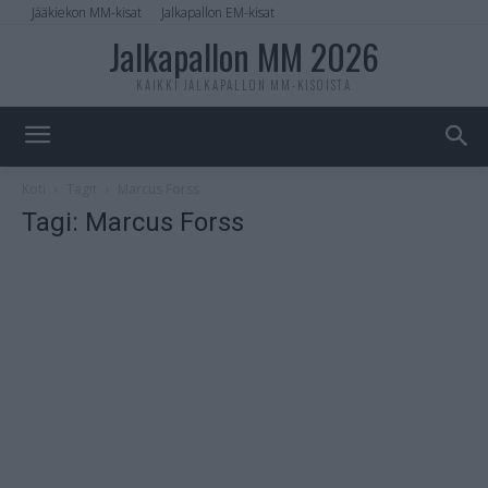
Jääkiekon MM-kisat
Jalkapallon EM-kisat
Jalkapallon MM 2026
KAIKKI JALKAPALLON MM-KISOISTA
Koti
Tagit
Marcus Forss
Tagi: Marcus Forss