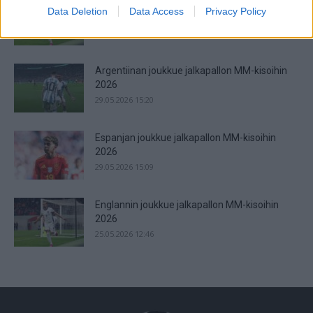
Jalkapallon MM-kisat 2026 – Live Stream &
Data Deletion
Data Access
Privacy Policy
Televisiointi
16.06.2026 23:03
Argentiinan joukkue jalkapallon MM-kisoihin
2026
29.05.2026 15:20
Espanjan joukkue jalkapallon MM-kisoihin
2026
29.05.2026 15:09
Englannin joukkue jalkapallon MM-kisoihin
2026
25.05.2026 12:46