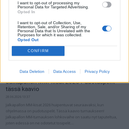
I want to opt-out of processing my
Personal Data for Targeted Advertising.
Opted In
I want to opt-out of Collection, Use,
Retention, Sale, and/or Sharing of my
Personal Data that Is Unrelated with the
Purposes for which it was collected.
Opted Out
CONFIRM
Data Deletion
Data Access
Privacy Policy
Jalkapallon MM-kisat 2026 Pudotuspelit –
tässä kaavio
28.06.2026 13:37
Jalkapallon MM-kisat 2026 huipentuvat seuraavaksi, kun
ohjelmassa on pudotuspelit. Tässä kaavio turnaukseen!
Jalkapallon MM-turnauksen lohkovaihe on saatu nyt taputeltua,
joten edessä on ne odotetut tosipelit....