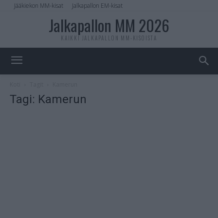
Jääkiekon MM-kisat
Jalkapallon EM-kisat
Jalkapallon MM 2026
KAIKKI JALKAPALLON MM-KISOISTA
Koti
Tagit
Kamerun
Tagi: Kamerun