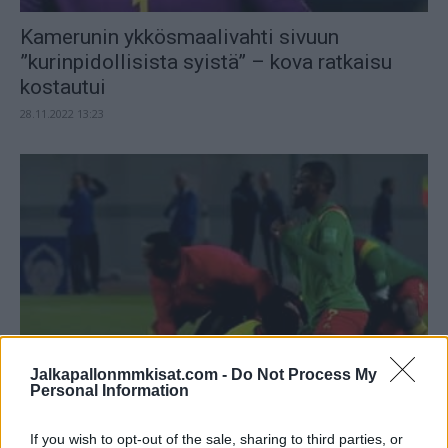
Kamerunin ykkösmaalivahti sivuun
”kurinpidollisista syistä” – kova ratkaisu
kostautui
28.11.2022 13:23
Jalkapallonmmkisat.com -
Do Not Process My
Kamerunin valmentaja ei osannut lausua
Personal Information
pelaajiensa nimiä – katso kiusallinen moka!
14.11.2022 14:49
If you wish to opt-out of the sale, sharing to third parties, or