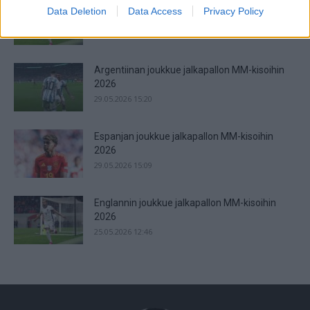
Jalkapallon MM-kisat 2026 – Live Stream &
Data Deletion
Data Access
Privacy Policy
Televisiointi
16.06.2026 23:03
Argentiinan joukkue jalkapallon MM-kisoihin
2026
29.05.2026 15:20
Espanjan joukkue jalkapallon MM-kisoihin
2026
29.05.2026 15:09
Englannin joukkue jalkapallon MM-kisoihin
2026
25.05.2026 12:46