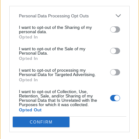
third parties.
Personal Data Processing Opt Outs
I want to opt-out of the Sharing of my
personal data.
Opted In
I want to opt-out of the Sale of my
Personal Data.
Opted In
I want to opt-out of processing my
Personal Data for Targeted Advertising.
Opted In
Jalkapallon MM-kisat 2026 Pudotuspelit –
tässä kaavio
I want to opt-out of Collection, Use,
Retention, Sale, and/or Sharing of my
28.06.2026 13:37
Personal Data that Is Unrelated with the
Purposes for which it was collected.
Jalkapallon MM-kisat 2026 huipentuvat seuraavaksi, kun
Opted Out
ohjelmassa on pudotuspelit. Tässä kaavio turnaukseen!
Jalkapallon MM-turnauksen lohkovaihe on saatu nyt taputeltua,
CONFIRM
joten edessä on ne odotetut tosipelit....