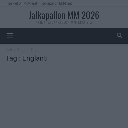
Jääkiekon MM-kisat
Jalkapallon EM-kisat
Jalkapallon MM 2026
KAIKKI JALKAPALLON MM-KISOISTA
Koti
Tagit
Englanti
Tagi: Englanti