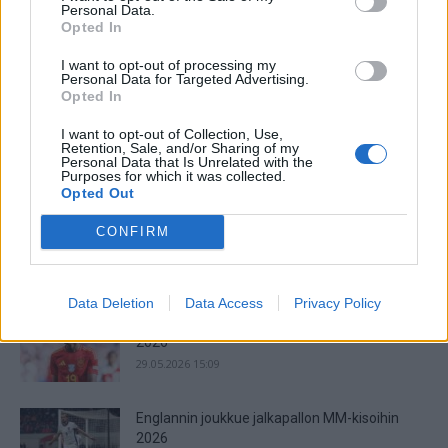
Personal Data.
Jalkapallon MM-kisat 2026 huipentuvat seuraavaksi, kun
Opted In
ohjelmassa on pudotuspelit. Tässä kaavio turnaukseen!
I want to opt-out of processing my
Jalkapallon MM-turnauksen lohkovaihe on saatu nyt taputeltua,
Personal Data for Targeted Advertising.
joten edessä on ne odotetut tosipelit....
Opted In
Jalkapallon MM-kisat 2026 – Live Stream &
I want to opt-out of Collection, Use,
Retention, Sale, and/or Sharing of my
Televisiointi
Personal Data that Is Unrelated with the
16.06.2026 23:03
Purposes for which it was collected.
Opted Out
Argentiinan joukkue jalkapallon MM-kisoihin
CONFIRM
2026
29.05.2026 15:20
Data Deletion
Data Access
Privacy Policy
Espanjan joukkue jalkapallon MM-kisoihin
2026
29.05.2026 15:09
Englannin joukkue jalkapallon MM-kisoihin
2026