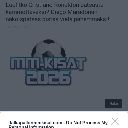
Luulitko Cristiano Ronaldon patsasta
kammottavaksi? Diego Maradonan
näköispatsas pistää vielä pahemmaksi!
04.08.2022 16:21
Jalkapallonmmkisat.com -
Do Not Process My
Personal Information