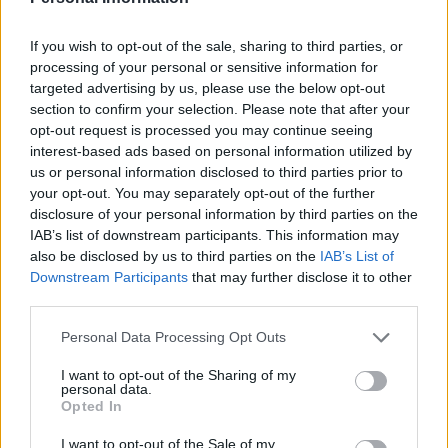
TUOREIMMAT
If you wish to opt-out of the sale, sharing to third parties, or
processing of your personal or sensitive information for
targeted advertising by us, please use the below opt-out
section to confirm your selection. Please note that after your
opt-out request is processed you may continue seeing
interest-based ads based on personal information utilized by
us or personal information disclosed to third parties prior to
your opt-out. You may separately opt-out of the further
disclosure of your personal information by third parties on the
IAB’s list of downstream participants. This information may
also be disclosed by us to third parties on the
IAB’s List of
Downstream Participants
that may further disclose it to other
third parties.
Personal Data Processing Opt Outs
I want to opt-out of the Sharing of my
personal data.
Jalkapallon MM-kisat 2026 Pudotuspelit –
Opted In
tässä kaavio
I want to opt-out of the Sale of my
28.06.2026 13:37