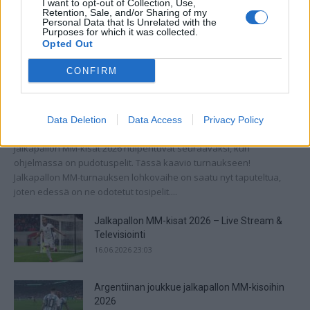
I want to opt-out of Collection, Use,
Retention, Sale, and/or Sharing of my
Personal Data that Is Unrelated with the
Purposes for which it was collected.
Opted Out
CONFIRM
Jalkapallon MM-kisat 2026 Pudotuspelit –
tässä kaavio
Data Deletion
Data Access
Privacy Policy
28.06.2026 13:37
Jalkapallon MM-kisat 2026 huipentuvat seuraavaksi, kun
ohjelmassa on pudotuspelit. Tässä kaavio turnaukseen!
Jalkapallon MM-turnauksen lohkovaihe on saatu nyt taputeltua,
joten edessä on ne odotetut tosipelit....
Jalkapallon MM-kisat 2026 – Live Stream &
Televisiointi
16.06.2026 23:03
Argentiinan joukkue jalkapallon MM-kisoihin
2026