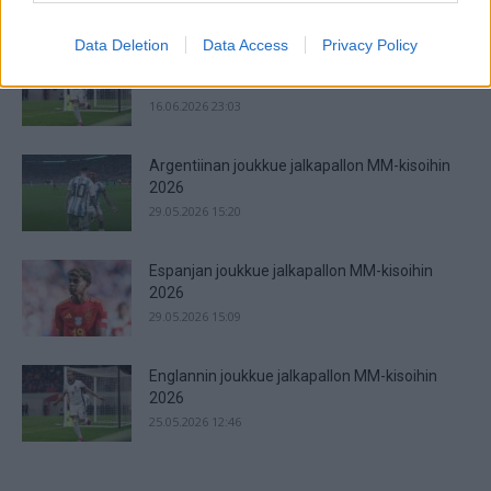
joten edessä on ne odotetut tosipelit....
Data Deletion
Data Access
Privacy Policy
Jalkapallon MM-kisat 2026 – Live Stream &
Televisiointi
16.06.2026 23:03
Argentiinan joukkue jalkapallon MM-kisoihin
2026
29.05.2026 15:20
Espanjan joukkue jalkapallon MM-kisoihin
2026
29.05.2026 15:09
Englannin joukkue jalkapallon MM-kisoihin
2026
25.05.2026 12:46