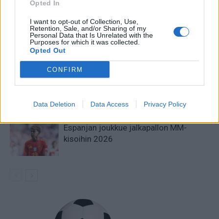
Opted In
LIITTYVÄT ARTIKKELIT
LISÄÄ TEKIJÄLTÄ
I want to opt-out of Collection, Use,
Retention, Sale, and/or Sharing of my
Jalkapallon MM-kisat 2026
Personal Data that Is Unrelated with the
Purposes for which it was collected.
Pudotuspelit – tässä kaavio
Opted Out
CONFIRM
Argentiinan joukkue jalkapallon MM-
kisoihin 2026
Data Deletion
Data Access
Privacy Policy
Espanjan joukkue jalkapallon MM-
kisoihin 2026