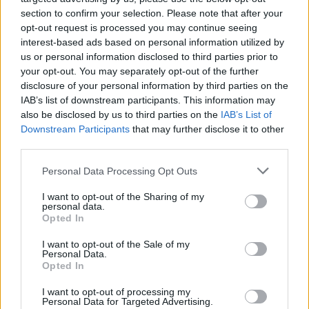
Francisco Conceição (Juventus)
section to confirm your selection. Please note that after your
Pedro Neto (Chelsea)
opt-out request is processed you may continue seeing
Rafael Leão (AC Milan)
interest-based ads based on personal information utilized by
Gonçalo Guedes (Real Sociedad)
us or personal information disclosed to third parties prior to
your opt-out. You may separately opt-out of the further
Gonçalo Ramos (PSG)
disclosure of your personal information by third parties on the
Cristiano Ronaldo (Al Nassr)
IAB’s list of downstream participants. This information may
also be disclosed by us to third parties on the
IAB’s List of
Downstream Participants
that may further disclose it to other
third parties.
Personal Data Processing Opt Outs
I want to opt-out of the Sharing of my
personal data.
Opted In
Edellinen artikkeli
Seuraava artikkeli
I want to opt-out of the Sale of my
Personal Data.
Tässä Brasilian joukkue
Ranskan joukkue jalkapallon
Opted In
jalkapallon MM-kisoihin 2026!
MM-kisoihin 2026
I want to opt-out of processing my
Personal Data for Targeted Advertising.