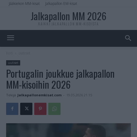
Jääkiekon MM-kisat
Jalkapallon EM-kisat
Jalkapallon MM 2026
KAIKKI JALKAPALLON MM-KISOISTA
Koti
uutiset
uutiset
Portugalin joukkue jalkapallon
MM-kisoihin 2026
Tekijä
Jalkapallonemkisat.com
-
19.05.2026 21:15