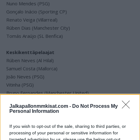
Nuno Mendes (PSG)
Gonçalo Inácio (Sporting CP)
Renato Veiga (Villarreal)
Rúben Dias (Manchester City)
Tomás Araújo (SL Benfica)
Keskikenttäpelaajat
Rúben Neves (Al Hilal)
Samuel Costa (Mallorca)
João Neves (PSG)
Vitinha (PSG)
Bruno Fernandes (Manchester United)
Bernardo Silva (Manchester City)
Jalkapallonmmkisat.com -
Do Not Process My
Personal Information
Hyökkääjät
João Félix (Al Nassr)
If you wish to opt-out of the sale, sharing to third parties, or
processing of your personal or sensitive information for
Francisco Trincão (Sporting CP)
targeted advertising by us, please use the below opt-out