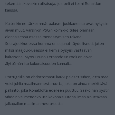
tekemään koviakin ratkaisuja, jos peli ei toimi Ronaldon
kanssa.
Kuitenkin ne tärkeimmät palaset joukkueessa ovat nykyisin
aivan muut. Varsinkin PSG:n kolmikko tulee olemaan
olennaisessa osassa menestymisen takana.
Seurajoukkueessa homma on sujunut täydellisesti, joten
miksi maajoukkueessa ei kemia pysyisi vastaavan
kaltaisena. Myös Bruno Fernandesin rooli on aivan
älyttömän iso kokonaisuuden kannalta.
Portugalilla on ehdottomasti kaikki palaset siihen, että maa
voisi juhlia maailmanmestaruutta, joka on ainoa merkittävä
palkinto, joka Ronaldolta edelleen puuttuu. Saako hän pystin
vihdoin vai meneekö ura kokonaisuutena ilman ainuttakaan
jalkapallon maailmanmestaruutta.