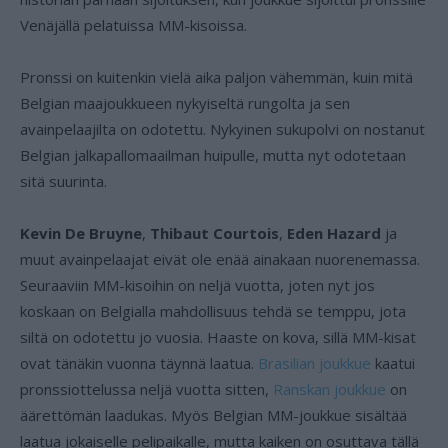
Venäjällä pelatuissa MM-kisoissa.
Pronssi on kuitenkin vielä aika paljon vähemmän, kuin mitä
Belgian maajoukkueen nykyiseltä rungolta ja sen
avainpelaajilta on odotettu. Nykyinen sukupolvi on nostanut
Belgian jalkapallomaailman huipulle, mutta nyt odotetaan
sitä suurinta.
Kevin De Bruyne
,
Thibaut Courtois
,
Eden Hazard
ja
muut avainpelaajat eivät ole enää ainakaan nuorenemassa.
Seuraaviin MM-kisoihin on neljä vuotta, joten nyt jos
koskaan on Belgialla mahdollisuus tehdä se temppu, jota
siltä on odotettu jo vuosia. Haaste on kova, sillä MM-kisat
ovat tänäkin vuonna täynnä laatua.
Brasilian joukkue
kaatui
pronssiottelussa neljä vuotta sitten,
Ranskan joukkue
on
äärettömän laadukas. Myös Belgian MM-joukkue sisältää
laatua jokaiselle pelipaikalle, mutta kaiken on osuttava tällä