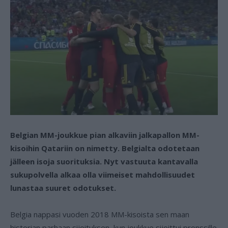
Belgian MM-joukkue pian alkaviin jalkapallon MM-
kisoihin Qatariin on nimetty. Belgialta odotetaan
jälleen isoja suorituksia. Nyt vastuuta kantavalla
sukupolvella alkaa olla viimeiset mahdollisuudet
lunastaa suuret odotukset.
Belgia nappasi vuoden 2018 MM-kisoista sen maan
historian parhaan sijoituksen, kun joukkue sijoittui pronssille