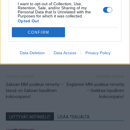
I want to opt-out of Collection, Use,
Retention, Sale, and/or Sharing of my
Personal Data that Is Unrelated with the
Purposes for which it was collected.
Opted Out
CONFIRM
Data Deletion
Data Access
Privacy Policy
Edellinen artikkeli
Seuraava artikkeli
Saksan MM-joukkue nimetty –
Englannin MM-joukkue nimetty
tässä on Saksan lopullinen
– tsekkaa lopullinen
kokoonpano!
kokoonpano!
LIITTYVÄT ARTIKKELIT
LISÄÄ TEKIJÄLTÄ