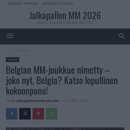
Jääkiekon MM-kisat
Jalkapallon EM-kisat
Jalkapallon MM 2026
KAIKKI JALKAPALLON MM-KISOISTA
Koti
uutiset
uutiset
Belgian MM-joukkue nimetty –
joko nyt, Belgia? Katso lopullinen
kokoonpano!
Tekijä
Jalkapallonemkisat.com
-
10.11.2022 13:58