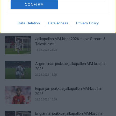
28.06.2026 13:37
CONFIRM
Jalkapallon MM-kisat 2026 huipentuvat seuraavaksi, kun
ohjelmassa on pudotuspelit. Tässä kaavio turnaukseen!
Jalkapallon MM-turnauksen lohkovaihe on saatu nyt taputeltua,
Data Deletion
Data Access
Privacy Policy
joten edessä on ne odotetut tosipelit....
Jalkapallon MM-kisat 2026 – Live Stream &
Televisiointi
16.06.2026 23:03
Argentiinan joukkue jalkapallon MM-kisoihin
2026
29.05.2026 15:20
Espanjan joukkue jalkapallon MM-kisoihin
2026
29.05.2026 15:09
Englannin joukkue jalkapallon MM-kisoihin