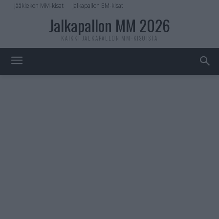
Jääkiekon MM-kisat
Jalkapallon EM-kisat
Jalkapallon MM 2026
KAIKKI JALKAPALLON MM-KISOISTA