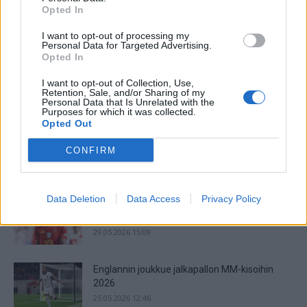
Jalkapallon MM-kisat 2026 huipentuvat seuraavaksi, kun
Opted In
ohjelmassa on pudotuspelit. Tässä kaavio turnaukseen!
Jalkapallon MM-turnauksen lohkovaihe on saatu nyt taputeltua,
I want to opt-out of processing my
joten edessä on ne odotetut tosipelit....
Personal Data for Targeted Advertising.
Opted In
Jalkapallon MM-kisat 2026 – Live Stream &
I want to opt-out of Collection, Use,
Televisiointi
Retention, Sale, and/or Sharing of my
16.06.2026 23:03
Personal Data that Is Unrelated with the
Purposes for which it was collected.
Opted Out
Argentiinan joukkue jalkapallon MM-kisoihin
CONFIRM
2026
29.05.2026 15:20
Data Deletion
Data Access
Privacy Policy
Espanjan joukkue jalkapallon MM-kisoihin
2026
29.05.2026 15:09
Englannin joukkue jalkapallon MM-kisoihin
2026
25.05.2026 12:46