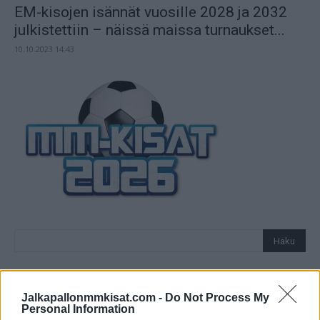
EM-kisojen isännät vuosille 2028 ja 2032
julkistettiin – näissä maissa turnaukset...
10.10.2023 14:43
Jalkapallonmmkisat.com -
Do Not Process My
Personal Information